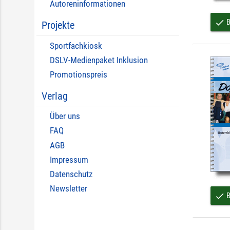
Autoreninformationen
B
done
Projekte
Sportfachkiosk
DSLV-Medienpaket Inklusion
Promotionspreis
Verlag
Über uns
FAQ
AGB
Impressum
Datenschutz
Newsletter
B
done