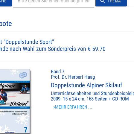
search
CHE
THEMA
bote
t "Doppelstunde Sport"
nde nach Wahl zum Sonderpreis von € 59.70
Band 7
Prof. Dr. Herbert Haag
Doppelstunde Alpiner Skilauf
Unterrichtseinheiten und Stundenbeispiel
2009. 15 x 24 cm, 168 Seiten + CD-ROM
»MEHR ERFAHREN ...