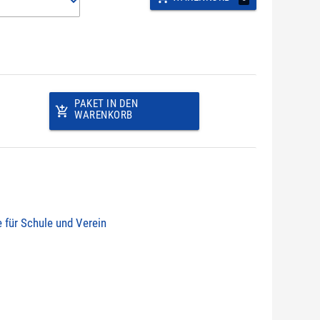
PAKET IN DEN
add_shopping_cart
WARENKORB
e für Schule und Verein