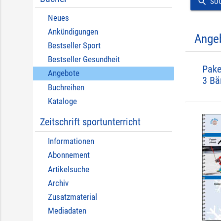
search
SU
Neues
Ankündigungen
Ange
Bestseller Sport
Bestseller Gesundheit
Pake
Angebote
3 Bä
Buchreihen
Kataloge
Zeitschrift sportunterricht
Informationen
Abonnement
Artikelsuche
Archiv
Zusatzmaterial
Mediadaten