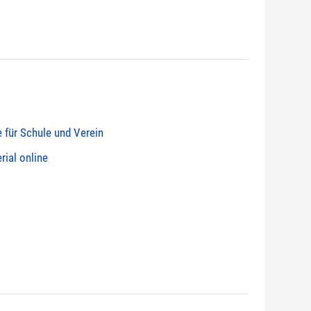
e für Schule und Verein
rial online