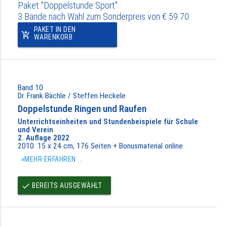
Paket "Doppelstunde Sport"
3 Bände nach Wahl zum Sonderpreis von € 59.70
PAKET IN DEN
add_shopping_cart
WARENKORB
Band 10
Dr. Frank Bächle / Steffen Heckele
Doppelstunde Ringen und Raufen
Unterrichtseinheiten und Stundenbeispiele für Schule
und Verein
2. Auflage 2022
2010. 15 x 24 cm, 176 Seiten + Bonusmaterial online
»MEHR ERFAHREN ...
BEREITS AUSGEWÄHLT
done