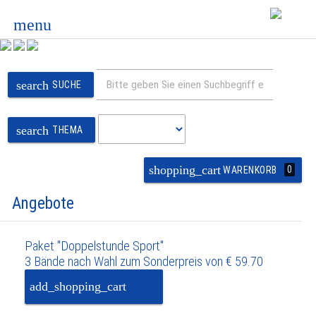
menu
search
SUCHE
search
THEMA
shopping_cart
0
WARENKORB
Angebote
Paket "Doppelstunde Sport"
3 Bände nach Wahl zum Sonderpreis von € 59.70
add_shopping_cart