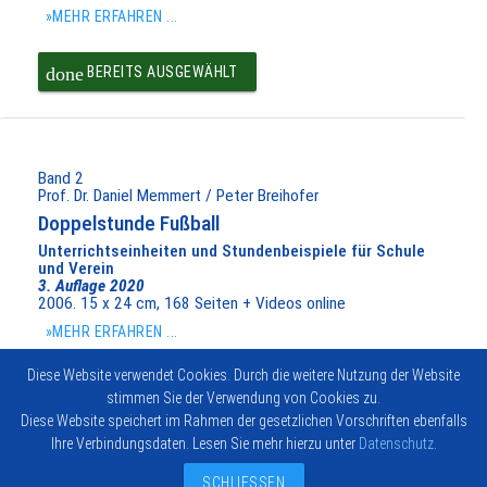
»MEHR ERFAHREN ...
done
BEREITS AUSGEWÄHLT
Band 2
Prof. Dr. Daniel Memmert / Peter Breihofer
Doppelstunde Fußball
Unterrichtseinheiten und Stundenbeispiele für Schule
und Verein
3. Auflage 2020
2006. 15 x 24 cm, 168 Seiten + Videos online
»MEHR ERFAHREN ...
Diese Website verwendet Cookies. Durch die weitere Nutzung der Website
done
BEREITS AUSGEWÄHLT
stimmen Sie der Verwendung von Cookies zu.
Diese Website speichert im Rahmen der gesetzlichen Vorschriften ebenfalls
Ihre Verbindungsdaten. Lesen Sie mehr hierzu unter
Datenschutz
.
Impressum
Vertrag widerrufen
© 2026
Kontakt
Hofmann-
SCHLIESSEN