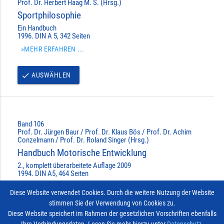
Prof. Dr. Herbert Haag M. S. (Hrsg.)
Sportphilosophie
Ein Handbuch
1996. DIN A 5, 342 Seiten
»MEHR ERFAHREN ...
AUSWÄHLEN
done
Band 106
Prof. Dr. Jürgen Baur / Prof. Dr. Klaus Bös / Prof. Dr. Achim
Conzelmann / Prof. Dr. Roland Singer (Hrsg.)
Handbuch Motorische Entwicklung
2., komplett überarbeitete Auflage 2009
1994. DIN A5, 464 Seiten
»MEHR ERFAHREN ...
Diese Website verwendet Cookies. Durch die weitere Nutzung der Website
stimmen Sie der Verwendung von Cookies zu.
BEREITS AUSGEWÄHLT
done
Diese Website speichert im Rahmen der gesetzlichen Vorschriften ebenfalls