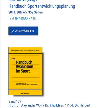
Handbuch Sportentwicklungsplanung
2014. DIN A5, 352 Seiten
»MEHR ERFAHREN ...
AUSWÄHLEN
done
Band 177
Prof. Dr. Alexander Woll / Dr. Filip Mess / Prof. Dr. Herbert