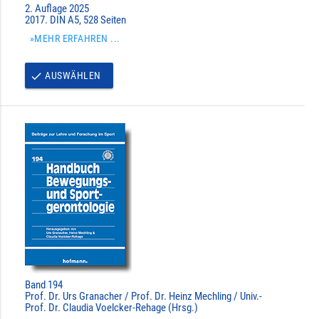
2. Auflage 2025
2017. DIN A5, 528 Seiten
»MEHR ERFAHREN ...
AUSWÄHLEN
done
Band 194
Prof. Dr. Urs Granacher / Prof. Dr. Heinz Mechling / Univ.-
Prof. Dr. Claudia Voelcker-Rehage (Hrsg.)