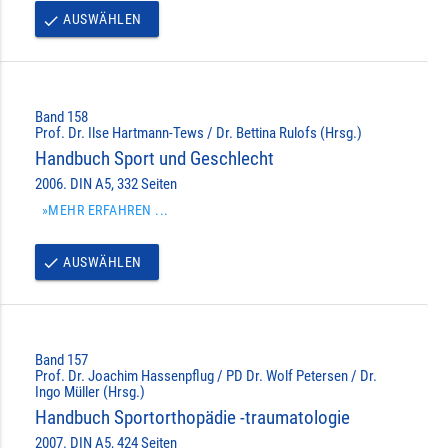
AUSWÄHLEN
done
Band 158
Prof. Dr. Ilse Hartmann-Tews / Dr. Bettina Rulofs (Hrsg.)
Handbuch Sport und Geschlecht
2006. DIN A5, 332 Seiten
»MEHR ERFAHREN ...
AUSWÄHLEN
done
Band 157
Prof. Dr. Joachim Hassenpflug / PD Dr. Wolf Petersen / Dr.
Ingo Müller (Hrsg.)
Handbuch Sportorthopädie -traumatologie
2007. DIN A5, 424 Seiten