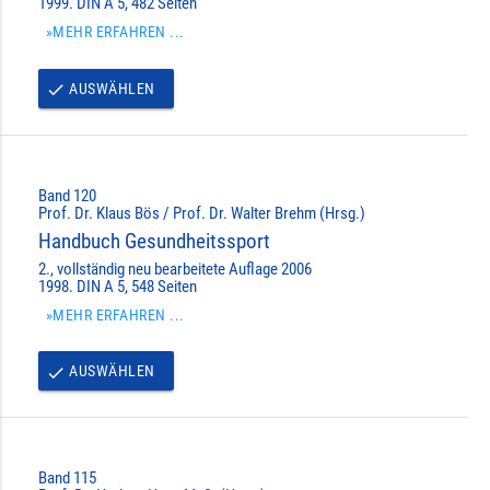
1999. DIN A 5, 482 Seiten
»MEHR ERFAHREN ...
AUSWÄHLEN
done
Band 120
Prof. Dr. Klaus Bös / Prof. Dr. Walter Brehm (Hrsg.)
Handbuch Gesundheitssport
2., vollständig neu bearbeitete Auflage 2006
1998. DIN A 5, 548 Seiten
»MEHR ERFAHREN ...
AUSWÄHLEN
done
Band 115