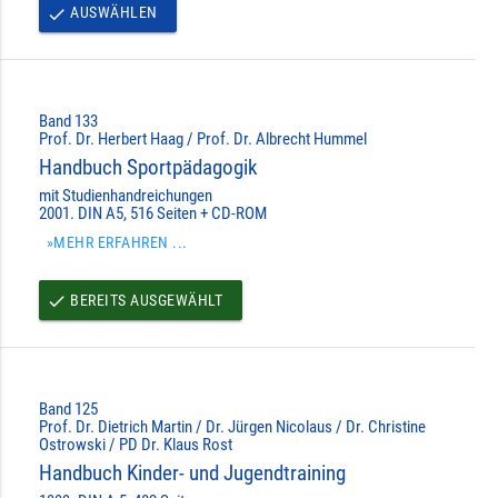
AUSWÄHLEN
done
Band 133
Prof. Dr. Herbert Haag / Prof. Dr. Albrecht Hummel
Handbuch Sportpädagogik
mit Studienhandreichungen
2001. DIN A5, 516 Seiten + CD-ROM
»MEHR ERFAHREN ...
BEREITS AUSGEWÄHLT
done
Band 125
Prof. Dr. Dietrich Martin / Dr. Jürgen Nicolaus / Dr. Christine
Ostrowski / PD Dr. Klaus Rost
Handbuch Kinder- und Jugendtraining