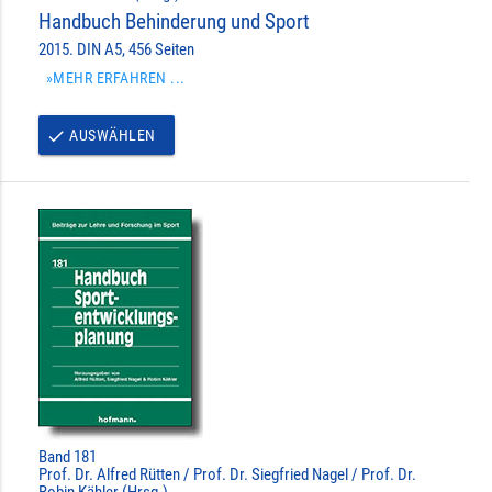
Handbuch Behinderung und Sport
2015. DIN A5, 456 Seiten
»MEHR ERFAHREN ...
AUSWÄHLEN
done
Band 181
Prof. Dr. Alfred Rütten / Prof. Dr. Siegfried Nagel / Prof. Dr.
Robin Kähler (Hrsg.)