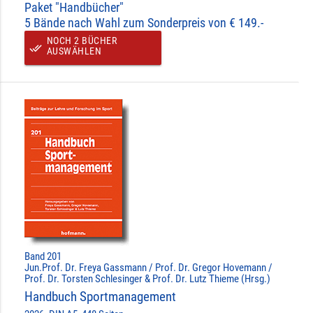
Paket "Handbücher"
5 Bände nach Wahl zum Sonderpreis von € 149.-
NOCH 2 BÜCHER
done_all
AUSWÄHLEN
Band 201
Jun.Prof. Dr. Freya Gassmann / Prof. Dr. Gregor Hovemann /
Prof. Dr. Torsten Schlesinger & Prof. Dr. Lutz Thieme (Hrsg.)
Handbuch Sportmanagement