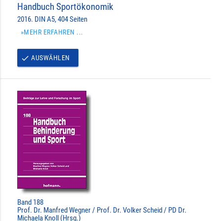
Handbuch Sportökonomik
2016. DIN A5, 404 Seiten
»MEHR ERFAHREN ...
AUSWÄHLEN
done
Band 188
Prof. Dr. Manfred Wegner / Prof. Dr. Volker Scheid / PD Dr.
Michaela Knoll (Hrsg.)