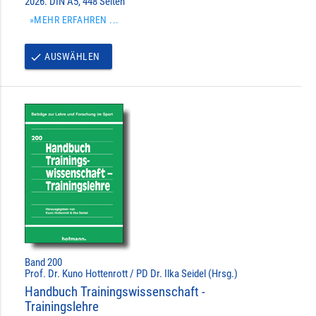
2026. DIN A5, 448 Seiten
»MEHR ERFAHREN ...
AUSWÄHLEN
done
Band 200
Prof. Dr. Kuno Hottenrott / PD Dr. Ilka Seidel (Hrsg.)
Handbuch Trainingswissenschaft -
Trainingslehre