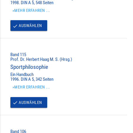
1998. DIN A 5, 548 Seiten
»MEHR ERFAHREN ...
AUSWÄHLEN
done
Band 115
Prof. Dr. Herbert Haag M. S. (Hrsg.)
Sportphilosophie
Ein Handbuch
1996. DIN A 5, 342 Seiten
»MEHR ERFAHREN ...
AUSWÄHLEN
done
Band 106