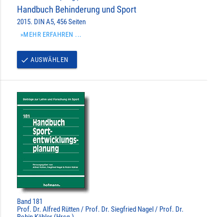
Handbuch Behinderung und Sport
2015. DIN A5, 456 Seiten
»MEHR ERFAHREN ...
AUSWÄHLEN
done
Band 181
Prof. Dr. Alfred Rütten / Prof. Dr. Siegfried Nagel / Prof. Dr.
Robin Kähler (Hrsg.)