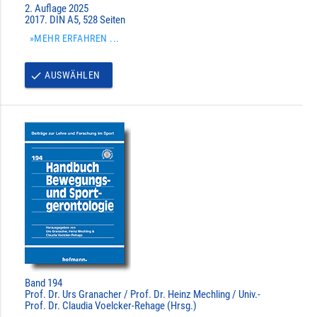
2. Auflage 2025
2017. DIN A5, 528 Seiten
»MEHR ERFAHREN ...
AUSWÄHLEN
done
Band 194
Prof. Dr. Urs Granacher / Prof. Dr. Heinz Mechling / Univ.-
Prof. Dr. Claudia Voelcker-Rehage (Hrsg.)