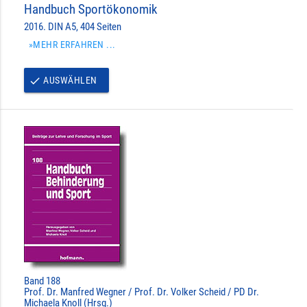
Handbuch Sportökonomik
2016. DIN A5, 404 Seiten
»MEHR ERFAHREN ...
AUSWÄHLEN
done
Band 188
Prof. Dr. Manfred Wegner / Prof. Dr. Volker Scheid / PD Dr.
Michaela Knoll (Hrsg.)