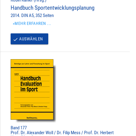
Handbuch Sportentwicklungsplanung
2014. DIN A5, 352 Seiten
»MEHR ERFAHREN ...
AUSWÄHLEN
done
Band 177
Prof. Dr. Alexander Woll / Dr. Filip Mess / Prof. Dr. Herbert