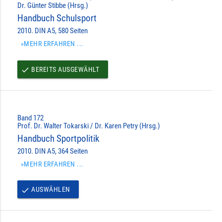
Dr. Günter Stibbe (Hrsg.)
Handbuch Schulsport
2010. DIN A5, 580 Seiten
»MEHR ERFAHREN ...
BEREITS AUSGEWÄHLT
done
Band 172
Prof. Dr. Walter Tokarski / Dr. Karen Petry (Hrsg.)
Handbuch Sportpolitik
2010. DIN A5, 364 Seiten
»MEHR ERFAHREN ...
AUSWÄHLEN
done