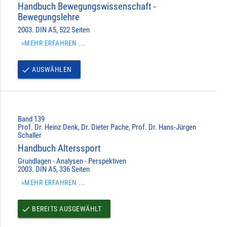
Handbuch Bewegungswissenschaft -
Bewegungslehre
2003. DIN A5, 522 Seiten
»MEHR ERFAHREN ...
AUSWÄHLEN
done
Band 139
Prof. Dr. Heinz Denk, Dr. Dieter Pache, Prof. Dr. Hans-Jürgen
Schaller
Handbuch Alterssport
Grundlagen - Analysen - Perspektiven
2003. DIN A5, 336 Seiten
»MEHR ERFAHREN ...
BEREITS AUSGEWÄHLT
done