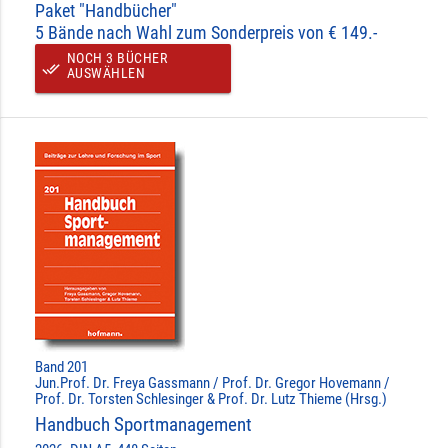
Paket "Handbücher"
5 Bände nach Wahl zum Sonderpreis von € 149.-
NOCH 3 BÜCHER
done_all
AUSWÄHLEN
Band 201
Jun.Prof. Dr. Freya Gassmann / Prof. Dr. Gregor Hovemann /
Prof. Dr. Torsten Schlesinger & Prof. Dr. Lutz Thieme (Hrsg.)
Handbuch Sportmanagement