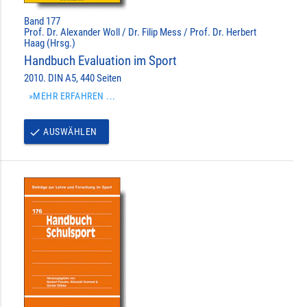
Band 177
Prof. Dr. Alexander Woll / Dr. Filip Mess / Prof. Dr. Herbert
Haag (Hrsg.)
Handbuch Evaluation im Sport
2010. DIN A5, 440 Seiten
»MEHR ERFAHREN ...
AUSWÄHLEN
done