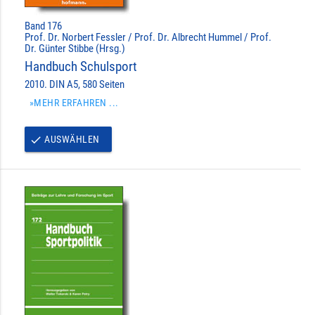
Band 176
Prof. Dr. Norbert Fessler / Prof. Dr. Albrecht Hummel / Prof.
Dr. Günter Stibbe (Hrsg.)
Handbuch Schulsport
2010. DIN A5, 580 Seiten
»MEHR ERFAHREN ...
AUSWÄHLEN
done