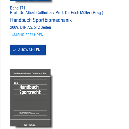
Band 171
Prof. Dr. Albert Gollhofer / Prof. Dr. Erich Müller (Hrsg.)
Handbuch Sportbiomechanik
2009. DIN A5, 512 Seiten
»MEHR ERFAHREN ...
AUSWÄHLEN
done