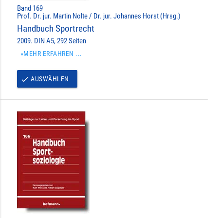
Band 169
Prof. Dr. jur. Martin Nolte / Dr. jur. Johannes Horst (Hrsg.)
Handbuch Sportrecht
2009. DIN A5, 292 Seiten
»MEHR ERFAHREN ...
AUSWÄHLEN
done