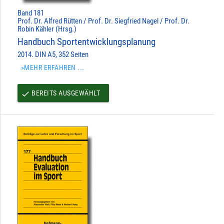
Band 181
Prof. Dr. Alfred Rütten / Prof. Dr. Siegfried Nagel / Prof. Dr.
Robin Kähler (Hrsg.)
Handbuch Sportentwicklungsplanung
2014. DIN A5, 352 Seiten
»MEHR ERFAHREN ...
BEREITS AUSGEWÄHLT
done