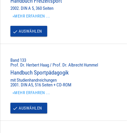
Handbuch Freizeitsport
2002. DIN A 5, 360 Seiten
»MEHR ERFAHREN ...
AUSWÄHLEN
done
Band 133
Prof. Dr. Herbert Haag / Prof. Dr. Albrecht Hummel
Handbuch Sportpädagogik
mit Studienhandreichungen
2001. DIN A5, 516 Seiten + CD-ROM
»MEHR ERFAHREN ...
AUSWÄHLEN
done