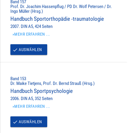
Band 157
Prof. Dr. Joachim Hassenpflug / PD Dr. Wolf Petersen / Dr.
Ingo Müller (Hrsg.)
Handbuch Sportorthopädie -traumatologie
2007. DIN A5, 424 Seiten
»MEHR ERFAHREN ...
AUSWÄHLEN
done
Band 153
Dr. Maike Tietjens, Prof. Dr. Bernd Strauß (Hrsg.)
Handbuch Sportpsychologie
2006. DIN A5, 352 Seiten
»MEHR ERFAHREN ...
AUSWÄHLEN
done