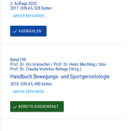
2. Auflage 2025
2017. DIN A5, 528 Seiten
»MEHR ERFAHREN ...
AUSWÄHLEN
done
Band 194
Prof. Dr. Urs Granacher / Prof. Dr. Heinz Mechling / Univ.-
Prof. Dr. Claudia Voelcker-Rehage (Hrsg.)
Handbuch Bewegungs- und Sportgerontologie
2018. DIN A5, 680 Seiten
»MEHR ERFAHREN ...
BEREITS AUSGEWÄHLT
done