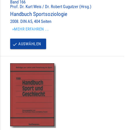
Band 166
Prof. Dr. Kurt Weis / Dr. Robert Gugutzer (Hrsg.)
Handbuch Sportsoziologie
2008. DIN A5, 404 Seiten
»MEHR ERFAHREN ...
AUSWÄHLEN
done