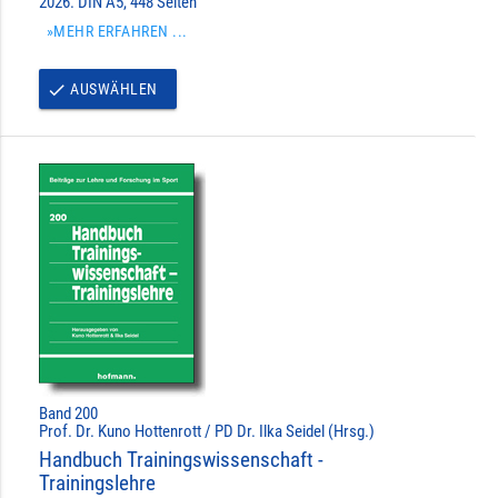
2026. DIN A5, 448 Seiten
»MEHR ERFAHREN ...
AUSWÄHLEN
done
Band 200
Prof. Dr. Kuno Hottenrott / PD Dr. Ilka Seidel (Hrsg.)
Handbuch Trainingswissenschaft -
Trainingslehre