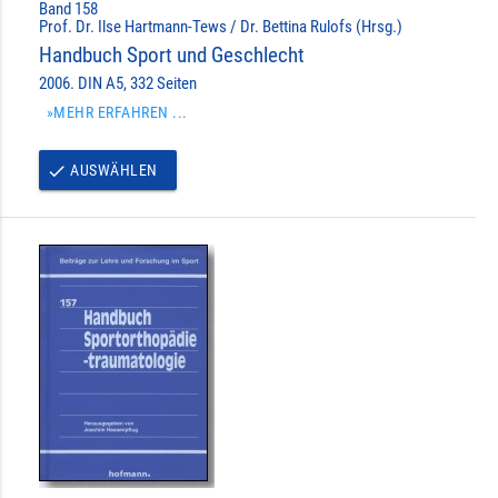
Band 158
Prof. Dr. Ilse Hartmann-Tews / Dr. Bettina Rulofs (Hrsg.)
Handbuch Sport und Geschlecht
2006. DIN A5, 332 Seiten
»MEHR ERFAHREN ...
AUSWÄHLEN
done