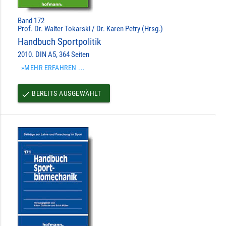
Band 172
Prof. Dr. Walter Tokarski / Dr. Karen Petry (Hrsg.)
Handbuch Sportpolitik
2010. DIN A5, 364 Seiten
»MEHR ERFAHREN ...
BEREITS AUSGEWÄHLT
done