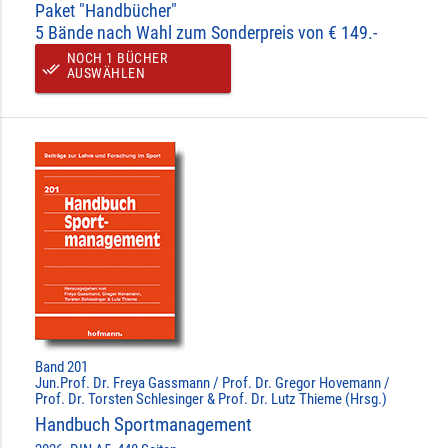
Paket "Handbücher"
5 Bände nach Wahl zum Sonderpreis von € 149.-
NOCH 1 BÜCHER
done_all
AUSWÄHLEN
Band 201
Jun.Prof. Dr. Freya Gassmann / Prof. Dr. Gregor Hovemann /
Prof. Dr. Torsten Schlesinger & Prof. Dr. Lutz Thieme (Hrsg.)
Handbuch Sportmanagement