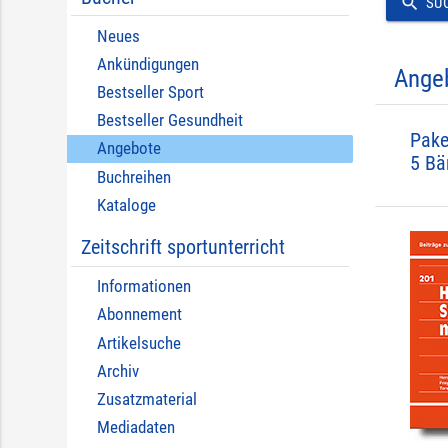
search
SU
Neues
Ankündigungen
Ange
Bestseller Sport
Bestseller Gesundheit
Pake
Angebote
5 Bä
Buchreihen
Kataloge
Zeitschrift sportunterricht
Informationen
Abonnement
Artikelsuche
Archiv
Zusatzmaterial
Mediadaten