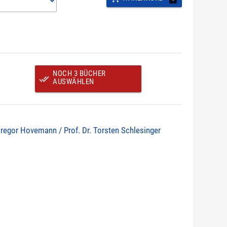
NOCH 3 BÜCHER
done_all
AUSWÄHLEN
Gregor Hovemann / Prof. Dr. Torsten Schlesinger