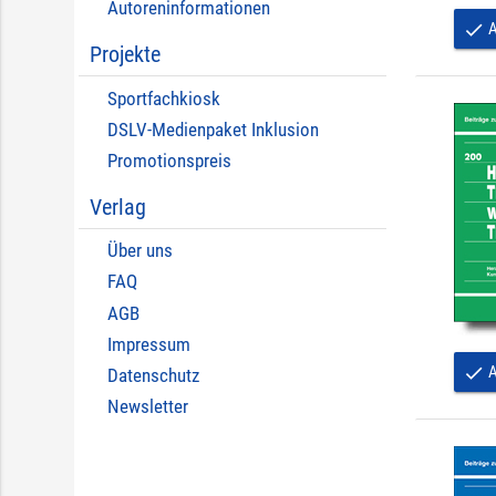
Autoreninformationen
A
done
Projekte
Sportfachkiosk
DSLV-Medienpaket Inklusion
Promotionspreis
Verlag
Über uns
FAQ
AGB
Impressum
A
done
Datenschutz
Newsletter