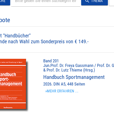
search
CHE
THEMA
bote
t "Handbücher"
nde nach Wahl zum Sonderpreis von € 149.-
Band 201
Jun.Prof. Dr. Freya Gassmann / Prof. Dr. 
& Prof. Dr. Lutz Thieme (Hrsg.)
Handbuch Sportmanagement
2026. DIN A5, 448 Seiten
»MEHR ERFAHREN ...