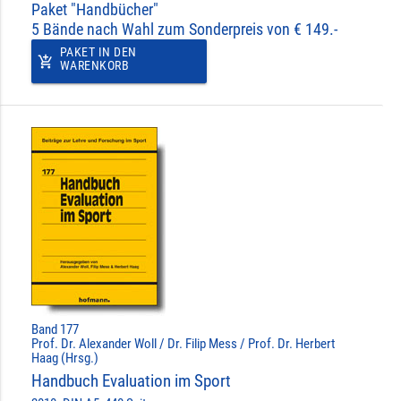
Paket "Handbücher"
5 Bände nach Wahl zum Sonderpreis von € 149.-
PAKET IN DEN
add_shopping_cart
WARENKORB
Band 177
Prof. Dr. Alexander Woll / Dr. Filip Mess / Prof. Dr. Herbert
Haag (Hrsg.)
Handbuch Evaluation im Sport