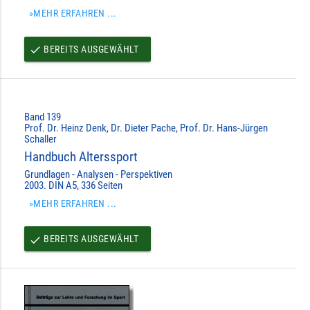
»MEHR ERFAHREN ...
BEREITS AUSGEWÄHLT
done
Band 139
Prof. Dr. Heinz Denk, Dr. Dieter Pache, Prof. Dr. Hans-Jürgen
Schaller
Handbuch Alterssport
Grundlagen - Analysen - Perspektiven
2003. DIN A5, 336 Seiten
»MEHR ERFAHREN ...
BEREITS AUSGEWÄHLT
done