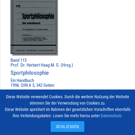
Band 115
Prof. Dr. Herbert Haag M. S. (Hrsg.)
Sportphilosophie
Ein Handbuch
1996. DIN A 5, 342 Seiten
»MEHR ERFAHREN ...
Diese Website verwendet Cookies. Durch die weitere Nutzung der Website
stimmen Sie der Verwendung von Cookies zu.
BEREITS AUSGEWÄHLT
done
Diese Website speichert im Rahmen der gesetzlichen Vorschriften ebenfalls
Ihre Verbindungsdaten. Lesen Sie mehr hierzu unter
Datenschutz
.
Impressum
Vertrag widerrufen
© 2026
Kontakt
SCHLIESSEN
Hofmann-Verlag