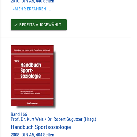
2010. DIN A5, 440 Seiten
»MEHR ERFAHREN ...
BEREITS AUSGEWÄHLT
done
Band 166
Prof. Dr. Kurt Weis / Dr. Robert Gugutzer (Hrsg.)
Handbuch Sportsoziologie
2008. DIN A5, 404 Seiten