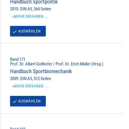
Handbuch Sportpolitik
2010. DIN A5, 364 Seiten
»MEHR ERFAHREN ...
AUSWÄHLEN
done
Band 171
Prof. Dr. Albert Gollhofer / Prof. Dr. Erich Müller (Hrsg.)
Handbuch Sportbiomechanik
2009. DIN A5, 512 Seiten
»MEHR ERFAHREN ...
AUSWÄHLEN
done