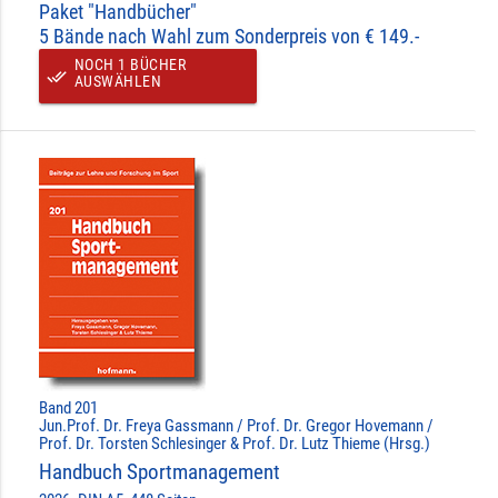
Paket "Handbücher"
5 Bände nach Wahl zum Sonderpreis von € 149.-
NOCH 1 BÜCHER
done_all
AUSWÄHLEN
Band 201
Jun.Prof. Dr. Freya Gassmann / Prof. Dr. Gregor Hovemann /
Prof. Dr. Torsten Schlesinger & Prof. Dr. Lutz Thieme (Hrsg.)
Handbuch Sportmanagement