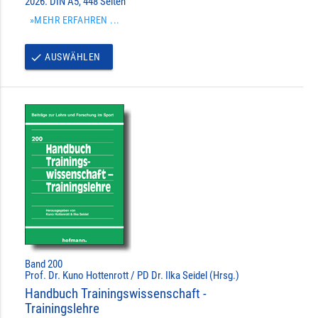
2026. DIN A5, 448 Seiten
»MEHR ERFAHREN ...
AUSWÄHLEN
done
Band 200
Prof. Dr. Kuno Hottenrott / PD Dr. Ilka Seidel (Hrsg.)
Handbuch Trainingswissenschaft -
Trainingslehre