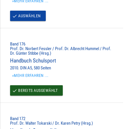
»MEHR ERFAHREN ...
AUSWÄHLEN
done
Band 176
Prof. Dr. Norbert Fessler / Prof. Dr. Albrecht Hummel / Prof.
Dr. Günter Stibbe (Hrsg.)
Handbuch Schulsport
2010. DIN A5, 580 Seiten
»MEHR ERFAHREN ...
BEREITS AUSGEWÄHLT
done
Band 172
Prof. Dr. Walter Tokarski / Dr. Karen Petry (Hrsg.)