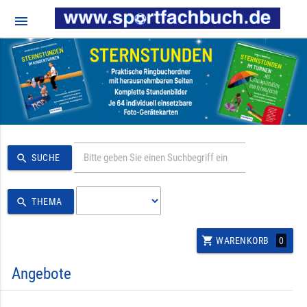
menu
search
SUCHE
search
THEMA
shopping_cart
0
WARENKORB
Angebote