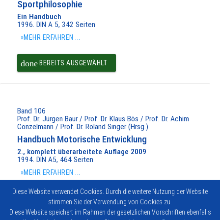
Sportphilosophie
Ein Handbuch
1996. DIN A 5, 342 Seiten
»MEHR ERFAHREN ...
done
BEREITS AUSGEWÄHLT
Band 106
Prof. Dr. Jürgen Baur / Prof. Dr. Klaus Bös / Prof. Dr. Achim
Conzelmann / Prof. Dr. Roland Singer (Hrsg.)
Handbuch Motorische Entwicklung
2., komplett überarbeitete Auflage 2009
1994. DIN A5, 464 Seiten
»MEHR ERFAHREN ...
Diese Website verwendet Cookies. Durch die weitere Nutzung der Website
done
AUSWÄHLEN
stimmen Sie der Verwendung von Cookies zu.
Diese Website speichert im Rahmen der gesetzlichen Vorschriften ebenfalls