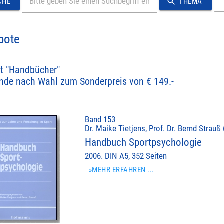
search
CHE
THEMA
bote
t "Handbücher"
nde nach Wahl zum Sonderpreis von € 149.-
Band 153
Dr. Maike Tietjens, Prof. Dr. Bernd Strauß 
Handbuch Sportpsychologie
2006. DIN A5, 352 Seiten
»MEHR ERFAHREN ...