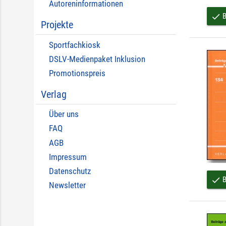
Autoreninformationen
B
done
Projekte
Sportfachkiosk
DSLV-Medienpaket Inklusion
Promotionspreis
Verlag
Über uns
FAQ
AGB
Impressum
Datenschutz
B
done
Newsletter