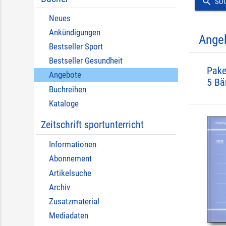
search
SU
Neues
Ankündigungen
Ange
Bestseller Sport
Bestseller Gesundheit
Pake
Angebote
5 Bä
Buchreihen
Kataloge
Zeitschrift sportunterricht
Informationen
Abonnement
Artikelsuche
Archiv
Zusatzmaterial
Mediadaten