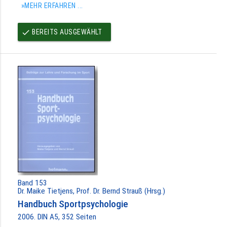
»MEHR ERFAHREN ...
BEREITS AUSGEWÄHLT
done
Band 153
Dr. Maike Tietjens, Prof. Dr. Bernd Strauß (Hrsg.)
Handbuch Sportpsychologie
2006. DIN A5, 352 Seiten