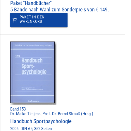
Paket "Handbücher"
5 Bände nach Wahl zum Sonderpreis von € 149.-
PAKET IN DEN
add_shopping_cart
WARENKORB
Band 153
Dr. Maike Tietjens, Prof. Dr. Bernd Strauß (Hrsg.)
Handbuch Sportpsychologie
2006. DIN A5, 352 Seiten