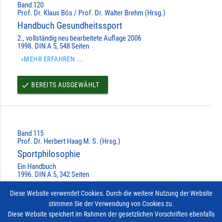
Band 120
Prof. Dr. Klaus Bös / Prof. Dr. Walter Brehm (Hrsg.)
Handbuch Gesundheitssport
2., vollständig neu bearbeitete Auflage 2006
1998. DIN A 5, 548 Seiten
»MEHR ERFAHREN ...
BEREITS AUSGEWÄHLT
done
Band 115
Prof. Dr. Herbert Haag M. S. (Hrsg.)
Sportphilosophie
Ein Handbuch
1996. DIN A 5, 342 Seiten
»MEHR ERFAHREN ...
Diese Website verwendet Cookies. Durch die weitere Nutzung der Website
stimmen Sie der Verwendung von Cookies zu.
BEREITS AUSGEWÄHLT
done
Diese Website speichert im Rahmen der gesetzlichen Vorschriften ebenfalls