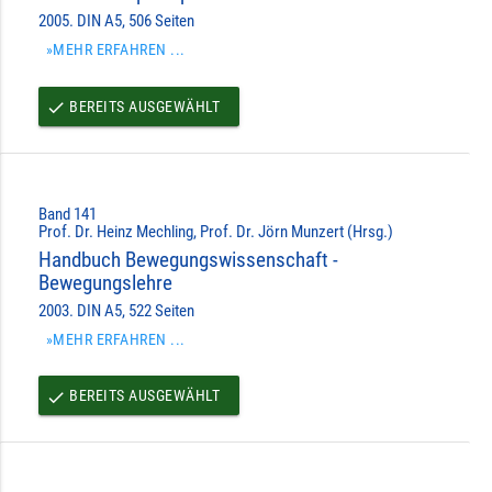
2005. DIN A5, 506 Seiten
»MEHR ERFAHREN ...
BEREITS AUSGEWÄHLT
done
Band 141
Prof. Dr. Heinz Mechling, Prof. Dr. Jörn Munzert (Hrsg.)
Handbuch Bewegungswissenschaft -
Bewegungslehre
2003. DIN A5, 522 Seiten
»MEHR ERFAHREN ...
BEREITS AUSGEWÄHLT
done