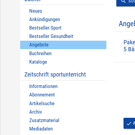
search
SU
Neues
Ankündigungen
Ange
Bestseller Sport
Bestseller Gesundheit
Pake
Angebote
5 Bä
Buchreihen
Kataloge
Zeitschrift sportunterricht
Informationen
Abonnement
Artikelsuche
Archiv
Zusatzmaterial
A
done
Mediadaten