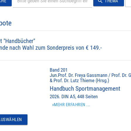
search
CHE
THEMA
bote
t "Handbücher"
nde nach Wahl zum Sonderpreis von € 149.-
Band 201
Jun.Prof. Dr. Freya Gassmann / Prof. Dr. 
& Prof. Dr. Lutz Thieme (Hrsg.)
Handbuch Sportmanagement
2026. DIN A5, 448 Seiten
»MEHR ERFAHREN ...
USWÄHLEN