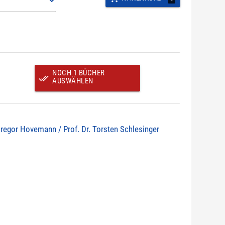
NOCH 1 BÜCHER
done_all
AUSWÄHLEN
Gregor Hovemann / Prof. Dr. Torsten Schlesinger