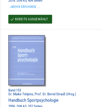
2016. DIN A5, 404 Seiten
»MEHR ERFAHREN ...
BEREITS AUSGEWÄHLT
done
Band 153
Dr. Maike Tietjens, Prof. Dr. Bernd Strauß (Hrsg.)
Handbuch Sportpsychologie
2006. DIN A5, 352 Seiten