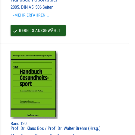
2005. DIN A5, 506 Seiten
»MEHR ERFAHREN ...
BEREITS AUSGEWÄHLT
done
Band 120
Prof. Dr. Klaus Bös / Prof. Dr. Walter Brehm (Hrsg.)