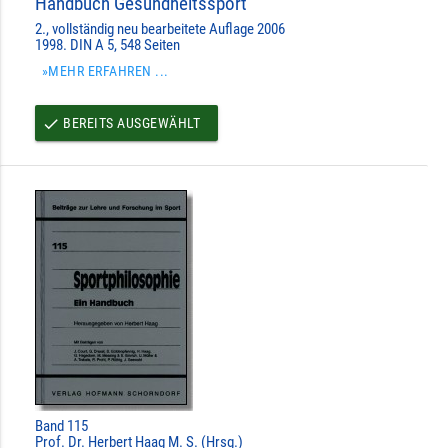
Handbuch Gesundheitssport
2., vollständig neu bearbeitete Auflage 2006
1998. DIN A 5, 548 Seiten
»MEHR ERFAHREN ...
BEREITS AUSGEWÄHLT
done
Band 115
Prof. Dr. Herbert Haag M. S. (Hrsg.)