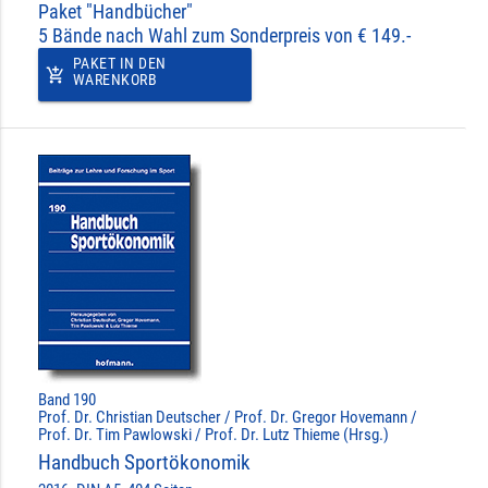
Paket "Handbücher"
5 Bände nach Wahl zum Sonderpreis von € 149.-
PAKET IN DEN
add_shopping_cart
WARENKORB
Band 190
Prof. Dr. Christian Deutscher / Prof. Dr. Gregor Hovemann /
Prof. Dr. Tim Pawlowski / Prof. Dr. Lutz Thieme (Hrsg.)
Handbuch Sportökonomik