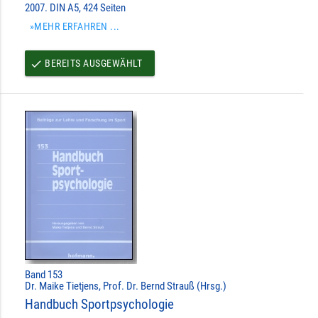
2007. DIN A5, 424 Seiten
»MEHR ERFAHREN ...
BEREITS AUSGEWÄHLT
done
Band 153
Dr. Maike Tietjens, Prof. Dr. Bernd Strauß (Hrsg.)
Handbuch Sportpsychologie