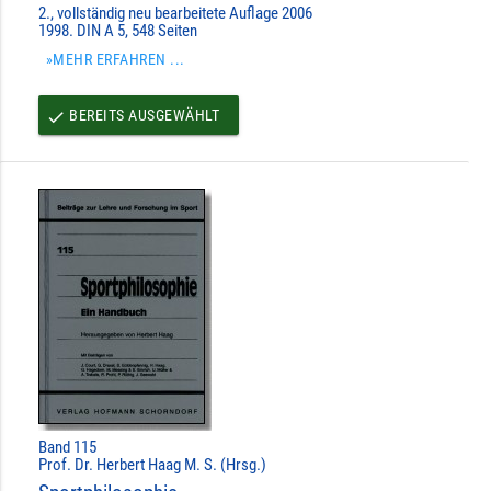
2., vollständig neu bearbeitete Auflage 2006
1998. DIN A 5, 548 Seiten
»MEHR ERFAHREN ...
BEREITS AUSGEWÄHLT
done
Band 115
Prof. Dr. Herbert Haag M. S. (Hrsg.)