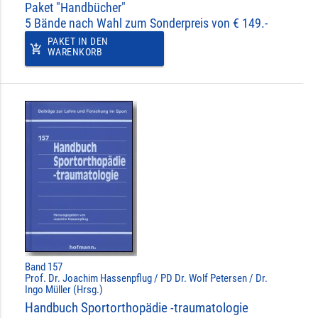
Paket "Handbücher"
5 Bände nach Wahl zum Sonderpreis von € 149.-
PAKET IN DEN
add_shopping_cart
WARENKORB
Band 157
Prof. Dr. Joachim Hassenpflug / PD Dr. Wolf Petersen / Dr.
Ingo Müller (Hrsg.)
Handbuch Sportorthopädie -traumatologie