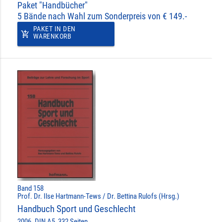
Paket "Handbücher"
5 Bände nach Wahl zum Sonderpreis von € 149.-
PAKET IN DEN
add_shopping_cart
WARENKORB
Band 158
Prof. Dr. Ilse Hartmann-Tews / Dr. Bettina Rulofs (Hrsg.)
Handbuch Sport und Geschlecht
2006. DIN A5, 332 Seiten