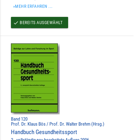
»MEHR ERFAHREN ...
BEREITS AUSGEWÄHLT
done
Band 120
Prof. Dr. Klaus Bös / Prof. Dr. Walter Brehm (Hrsg.)
Handbuch Gesundheitssport
2., vollständig neu bearbeitete Auflage 2006