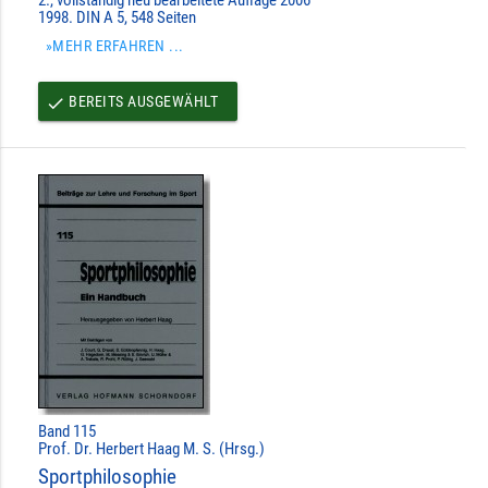
1998. DIN A 5, 548 Seiten
»MEHR ERFAHREN ...
BEREITS AUSGEWÄHLT
done
Band 115
Prof. Dr. Herbert Haag M. S. (Hrsg.)
Sportphilosophie