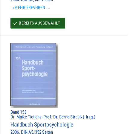
»MEHR ERFAHREN ...
BEREITS AUSGEWÄHLT
done
Band 153
Dr. Maike Tietjens, Prof. Dr. Bernd Strauß (Hrsg.)
Handbuch Sportpsychologie
2006. DIN A5, 352 Seiten