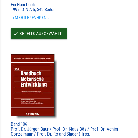
Ein Handbuch
1996. DIN A 5, 342 Seiten
»MEHR ERFAHREN ...
BEREITS AUSGEWÄHLT
done
Band 106
Prof. Dr. Jürgen Baur / Prof. Dr. Klaus Bös / Prof. Dr. Achim
Conzelmann / Prof. Dr. Roland Singer (Hrsg.)