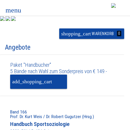
menu
shopping_cart
0
WARENKORB
Angebote
Paket "Handbücher"
5 Bände nach Wahl zum Sonderpreis von € 149.-
add_shopping_cart
PAKET IN DEN
WARENKORB
Band 166
Prof. Dr. Kurt Weis / Dr. Robert Gugutzer (Hrsg.)
Handbuch Sportsoziologie