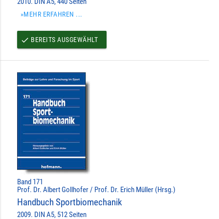
2010. DIN A5, 440 Seiten
»MEHR ERFAHREN ...
BEREITS AUSGEWÄHLT
done
Band 171
Prof. Dr. Albert Gollhofer / Prof. Dr. Erich Müller (Hrsg.)
Handbuch Sportbiomechanik
2009. DIN A5, 512 Seiten