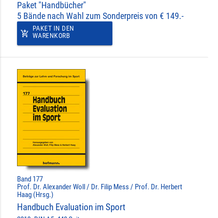
Paket "Handbücher"
5 Bände nach Wahl zum Sonderpreis von € 149.-
PAKET IN DEN
add_shopping_cart
WARENKORB
Band 177
Prof. Dr. Alexander Woll / Dr. Filip Mess / Prof. Dr. Herbert
Haag (Hrsg.)
Handbuch Evaluation im Sport