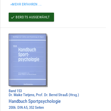
»MEHR ERFAHREN ...
BEREITS AUSGEWÄHLT
done
Band 153
Dr. Maike Tietjens, Prof. Dr. Bernd Strauß (Hrsg.)
Handbuch Sportpsychologie
2006. DIN A5, 352 Seiten