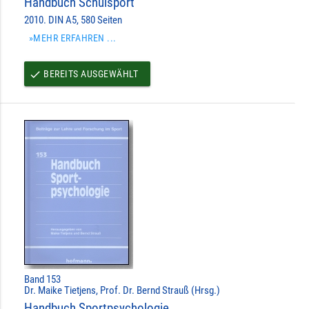
Handbuch Schulsport
2010. DIN A5, 580 Seiten
»MEHR ERFAHREN ...
BEREITS AUSGEWÄHLT
done
Band 153
Dr. Maike Tietjens, Prof. Dr. Bernd Strauß (Hrsg.)
Handbuch Sportpsychologie