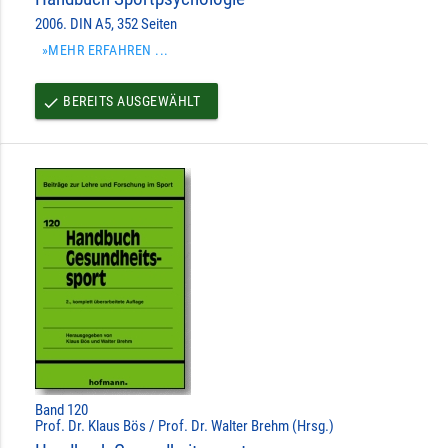
2006. DIN A5, 352 Seiten
»MEHR ERFAHREN ...
BEREITS AUSGEWÄHLT
done
Band 120
Prof. Dr. Klaus Bös / Prof. Dr. Walter Brehm (Hrsg.)