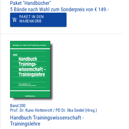
Paket "Handbücher"
5 Bände nach Wahl zum Sonderpreis von € 149.-
PAKET IN DEN
add_shopping_cart
WARENKORB
Band 200
Prof. Dr. Kuno Hottenrott / PD Dr. Ilka Seidel (Hrsg.)
Handbuch Trainingswissenschaft -
Trainingslehre