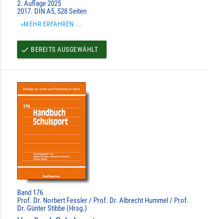
2. Auflage 2025
2017. DIN A5, 528 Seiten
»MEHR ERFAHREN ...
BEREITS AUSGEWÄHLT
done
Band 176
Prof. Dr. Norbert Fessler / Prof. Dr. Albrecht Hummel / Prof.
Dr. Günter Stibbe (Hrsg.)