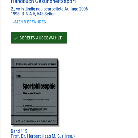
Handbuch Gesundheitssport
2., vollständig neu bearbeitete Auflage 2006
1998. DIN A 5, 548 Seiten
»MEHR ERFAHREN ...
BEREITS AUSGEWÄHLT
done
Band 115
Prof. Dr. Herbert Haag M. S. (Hrsg.)