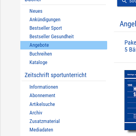
search
SU
Neues
Ankündigungen
Ange
Bestseller Sport
Bestseller Gesundheit
Pake
Angebote
5 Bä
Buchreihen
Kataloge
Zeitschrift sportunterricht
Informationen
Abonnement
Artikelsuche
Archiv
Zusatzmaterial
Mediadaten