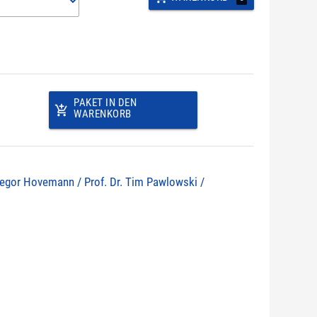
PAKET IN DEN
add_shopping_cart
WARENKORB
 Gregor Hovemann / Prof. Dr. Tim Pawlowski /