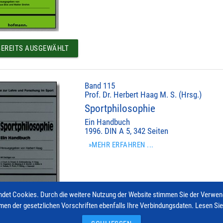
EREITS AUSGEWÄHLT
Band 115
Prof. Dr. Herbert Haag M. S. (Hrsg.)
Sportphilosophie
Ein Handbuch
1996. DIN A 5, 342 Seiten
»MEHR ERFAHREN ...
det Cookies. Durch die weitere Nutzung der Website stimmen Sie der Verwe
men der gesetzlichen Vorschriften ebenfalls Ihre Verbindungsdaten. Lesen Si
EREITS AUSGEWÄHLT