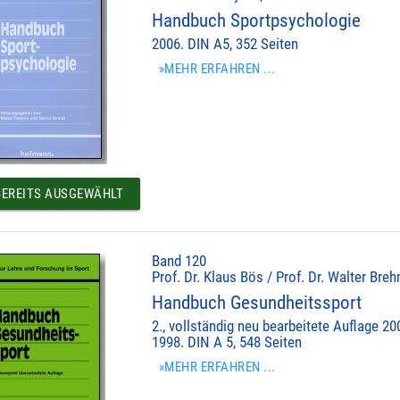
Handbuch Sportpsychologie
2006. DIN A5, 352 Seiten
»MEHR ERFAHREN ...
EREITS AUSGEWÄHLT
Band 120
Prof. Dr. Klaus Bös / Prof. Dr. Walter Bre
Handbuch Gesundheitssport
2., vollständig neu bearbeitete Auflage 20
1998. DIN A 5, 548 Seiten
»MEHR ERFAHREN ...