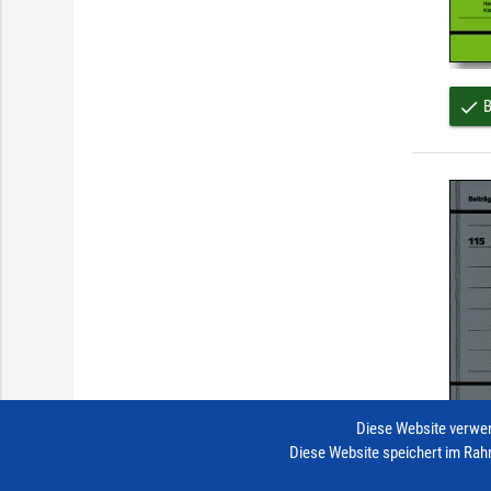
B
done
Diese Website verwen
Diese Website speichert im Rah
B
done