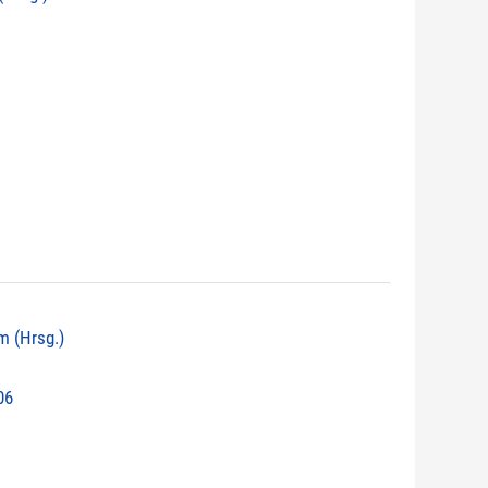
hm (Hrsg.)
06