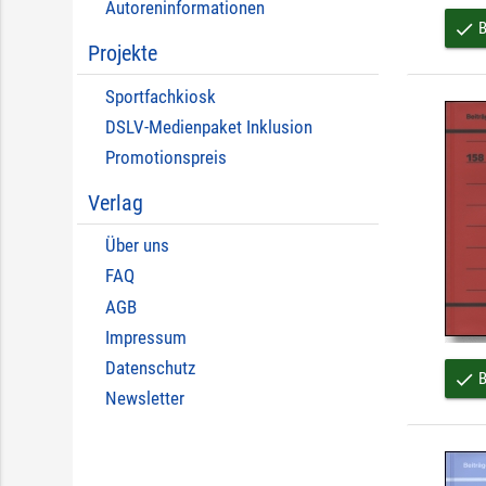
Autoreninformationen
B
done
Projekte
Sportfachkiosk
DSLV-Medienpaket Inklusion
Promotionspreis
Verlag
Über uns
FAQ
AGB
Impressum
Datenschutz
B
done
Newsletter