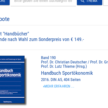
search
CHE
THEMA
bote
t "Handbücher"
nde nach Wahl zum Sonderpreis von € 149.-
Band 190
Prof. Dr. Christian Deutscher / Prof. Dr.
Prof. Dr. Lutz Thieme (Hrsg.)
Handbuch Sportökonomik
2016. DIN A5, 404 Seiten
»MEHR ERFAHREN ...