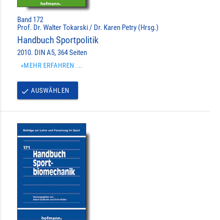
Band 172
Prof. Dr. Walter Tokarski / Dr. Karen Petry (Hrsg.)
Handbuch Sportpolitik
2010. DIN A5, 364 Seiten
»MEHR ERFAHREN ...
AUSWÄHLEN
done