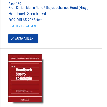
Band 169
Prof. Dr. jur. Martin Nolte / Dr. jur. Johannes Horst (Hrsg.)
Handbuch Sportrecht
2009. DIN A5, 292 Seiten
»MEHR ERFAHREN ...
AUSWÄHLEN
done