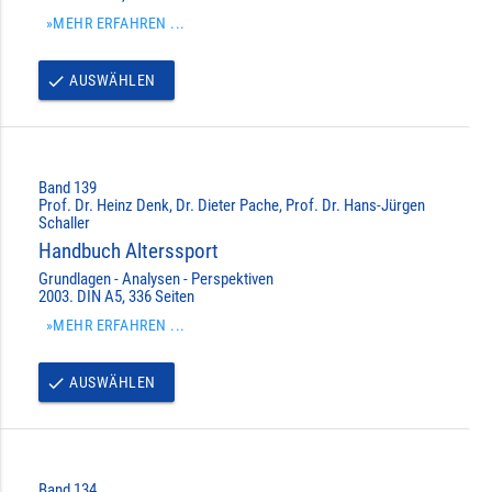
»MEHR ERFAHREN ...
AUSWÄHLEN
done
Band 139
Prof. Dr. Heinz Denk, Dr. Dieter Pache, Prof. Dr. Hans-Jürgen
Schaller
Handbuch Alterssport
Grundlagen - Analysen - Perspektiven
2003. DIN A5, 336 Seiten
»MEHR ERFAHREN ...
AUSWÄHLEN
done
Band 134