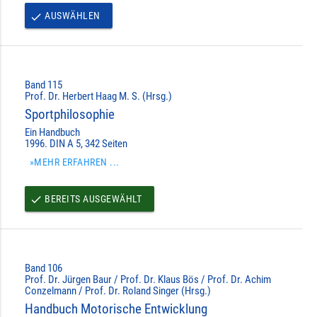
AUSWÄHLEN
done
Band 115
Prof. Dr. Herbert Haag M. S. (Hrsg.)
Sportphilosophie
Ein Handbuch
1996. DIN A 5, 342 Seiten
»MEHR ERFAHREN ...
BEREITS AUSGEWÄHLT
done
Band 106
Prof. Dr. Jürgen Baur / Prof. Dr. Klaus Bös / Prof. Dr. Achim
Conzelmann / Prof. Dr. Roland Singer (Hrsg.)
Handbuch Motorische Entwicklung