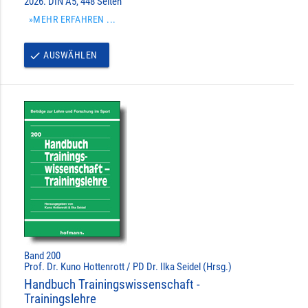
2026. DIN A5, 448 Seiten
»MEHR ERFAHREN ...
AUSWÄHLEN
done
Band 200
Prof. Dr. Kuno Hottenrott / PD Dr. Ilka Seidel (Hrsg.)
Handbuch Trainingswissenschaft -
Trainingslehre