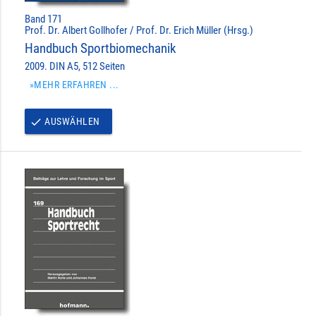
Band 171
Prof. Dr. Albert Gollhofer / Prof. Dr. Erich Müller (Hrsg.)
Handbuch Sportbiomechanik
2009. DIN A5, 512 Seiten
»MEHR ERFAHREN ...
AUSWÄHLEN
done