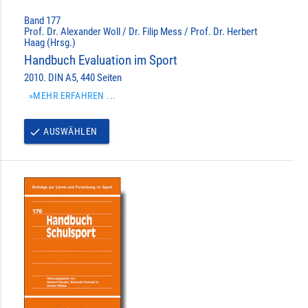
Band 177
Prof. Dr. Alexander Woll / Dr. Filip Mess / Prof. Dr. Herbert
Haag (Hrsg.)
Handbuch Evaluation im Sport
2010. DIN A5, 440 Seiten
»MEHR ERFAHREN ...
AUSWÄHLEN
done