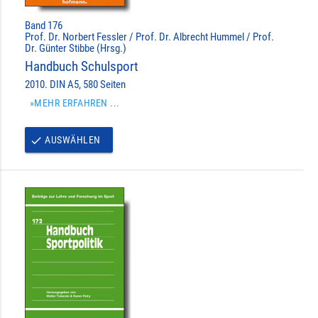
Band 176
Prof. Dr. Norbert Fessler / Prof. Dr. Albrecht Hummel / Prof.
Dr. Günter Stibbe (Hrsg.)
Handbuch Schulsport
2010. DIN A5, 580 Seiten
»MEHR ERFAHREN ...
AUSWÄHLEN
done