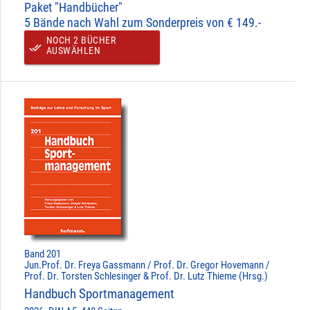
Paket "Handbücher"
5 Bände nach Wahl zum Sonderpreis von € 149.-
NOCH 2 BÜCHER
done_all
AUSWÄHLEN
Band 201
Jun.Prof. Dr. Freya Gassmann / Prof. Dr. Gregor Hovemann /
Prof. Dr. Torsten Schlesinger & Prof. Dr. Lutz Thieme (Hrsg.)
Handbuch Sportmanagement