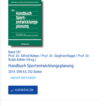
Band 181
Prof. Dr. Alfred Rütten / Prof. Dr. Siegfried Nagel / Prof. Dr.
Robin Kähler (Hrsg.)
Handbuch Sportentwicklungsplanung
2014. DIN A5, 352 Seiten
»MEHR ERFAHREN ...
AUSWÄHLEN
done