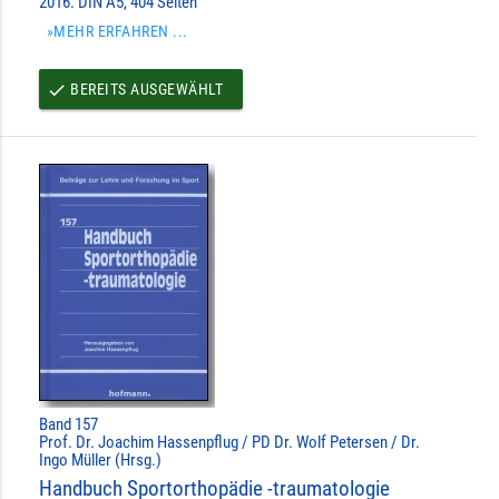
2016. DIN A5, 404 Seiten
»MEHR ERFAHREN ...
BEREITS AUSGEWÄHLT
done
Band 157
Prof. Dr. Joachim Hassenpflug / PD Dr. Wolf Petersen / Dr.
Ingo Müller (Hrsg.)
Handbuch Sportorthopädie -traumatologie