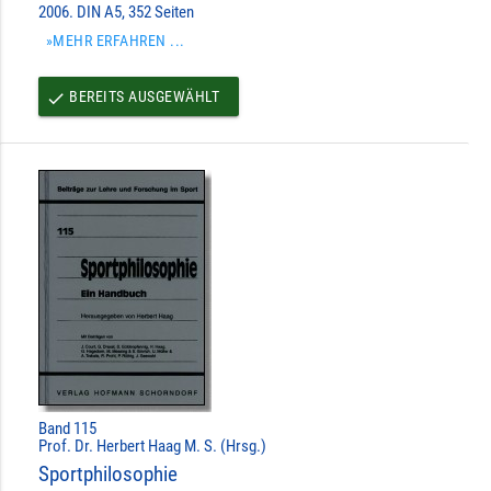
2006. DIN A5, 352 Seiten
»MEHR ERFAHREN ...
BEREITS AUSGEWÄHLT
done
Band 115
Prof. Dr. Herbert Haag M. S. (Hrsg.)
Sportphilosophie