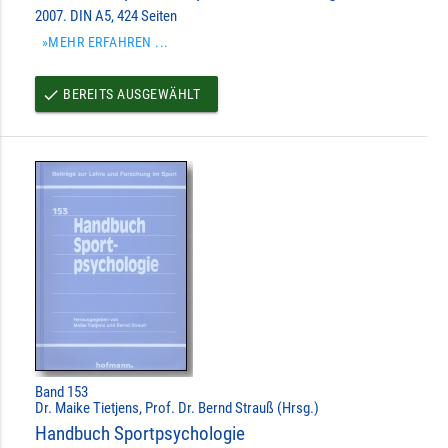
2007. DIN A5, 424 Seiten
»MEHR ERFAHREN ...
BEREITS AUSGEWÄHLT
done
Band 153
Dr. Maike Tietjens, Prof. Dr. Bernd Strauß (Hrsg.)
Handbuch Sportpsychologie