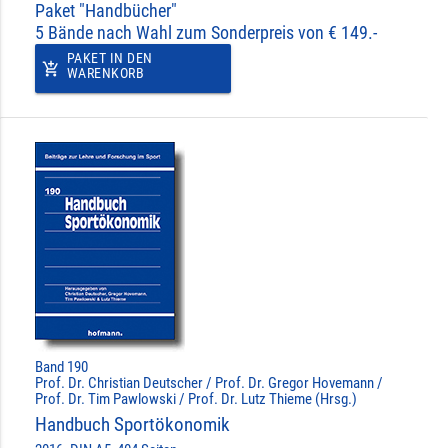
Paket "Handbücher"
5 Bände nach Wahl zum Sonderpreis von € 149.-
PAKET IN DEN
add_shopping_cart
WARENKORB
Band 190
Prof. Dr. Christian Deutscher / Prof. Dr. Gregor Hovemann /
Prof. Dr. Tim Pawlowski / Prof. Dr. Lutz Thieme (Hrsg.)
Handbuch Sportökonomik