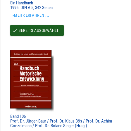
Ein Handbuch
1996. DIN A 5, 342 Seiten
»MEHR ERFAHREN ...
BEREITS AUSGEWÄHLT
done
Band 106
Prof. Dr. Jürgen Baur / Prof. Dr. Klaus Bös / Prof. Dr. Achim
Conzelmann / Prof. Dr. Roland Singer (Hrsg.)