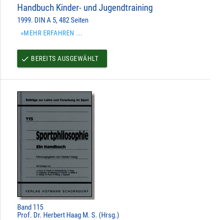
Handbuch Kinder- und Jugendtraining
1999. DIN A 5, 482 Seiten
»MEHR ERFAHREN ...
BEREITS AUSGEWÄHLT
done
Band 115
Prof. Dr. Herbert Haag M. S. (Hrsg.)