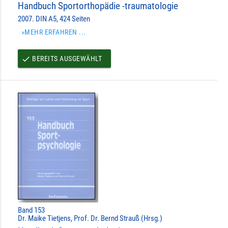
Handbuch Sportorthopädie -traumatologie
2007. DIN A5, 424 Seiten
»MEHR ERFAHREN ...
BEREITS AUSGEWÄHLT
done
Band 153
Dr. Maike Tietjens, Prof. Dr. Bernd Strauß (Hrsg.)