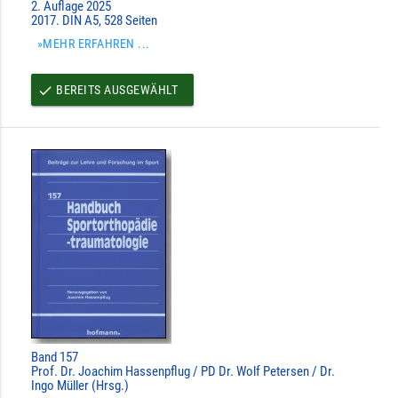
2. Auflage 2025
2017. DIN A5, 528 Seiten
»MEHR ERFAHREN ...
BEREITS AUSGEWÄHLT
done
Band 157
Prof. Dr. Joachim Hassenpflug / PD Dr. Wolf Petersen / Dr.
Ingo Müller (Hrsg.)