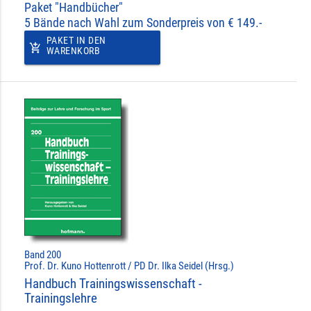
Paket "Handbücher"
5 Bände nach Wahl zum Sonderpreis von € 149.-
PAKET IN DEN
add_shopping_cart
WARENKORB
Band 200
Prof. Dr. Kuno Hottenrott / PD Dr. Ilka Seidel (Hrsg.)
Handbuch Trainingswissenschaft -
Trainingslehre