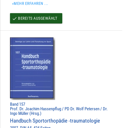
»MEHR ERFAHREN ...
BEREITS AUSGEWÄHLT
done
Band 157
Prof. Dr. Joachim Hassenpflug / PD Dr. Wolf Petersen / Dr.
Ingo Müller (Hrsg.)
Handbuch Sportorthopädie -traumatologie
2007. DIN A5, 424 Seiten