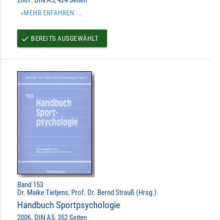
»MEHR ERFAHREN ...
BEREITS AUSGEWÄHLT
done
Band 153
Dr. Maike Tietjens, Prof. Dr. Bernd Strauß (Hrsg.)
Handbuch Sportpsychologie
2006. DIN A5, 352 Seiten