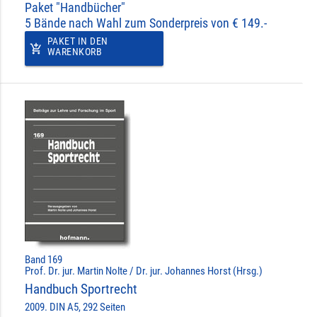
Paket "Handbücher"
5 Bände nach Wahl zum Sonderpreis von € 149.-
PAKET IN DEN
add_shopping_cart
WARENKORB
Band 169
Prof. Dr. jur. Martin Nolte / Dr. jur. Johannes Horst (Hrsg.)
Handbuch Sportrecht
2009. DIN A5, 292 Seiten