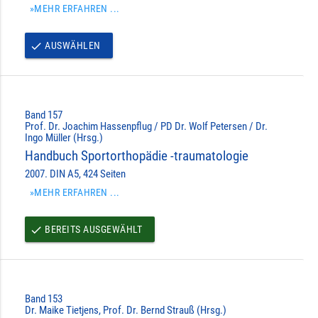
»MEHR ERFAHREN ...
AUSWÄHLEN
done
Band 157
Prof. Dr. Joachim Hassenpflug / PD Dr. Wolf Petersen / Dr.
Ingo Müller (Hrsg.)
Handbuch Sportorthopädie -traumatologie
2007. DIN A5, 424 Seiten
»MEHR ERFAHREN ...
BEREITS AUSGEWÄHLT
done
Band 153
Dr. Maike Tietjens, Prof. Dr. Bernd Strauß (Hrsg.)