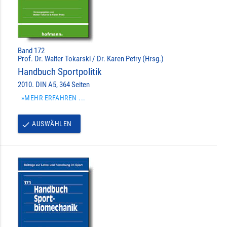
Band 172
Prof. Dr. Walter Tokarski / Dr. Karen Petry (Hrsg.)
Handbuch Sportpolitik
2010. DIN A5, 364 Seiten
»MEHR ERFAHREN ...
AUSWÄHLEN
done