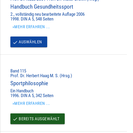
Handbuch Gesundheitssport
2., vollständig neu bearbeitete Auflage 2006
1998. DIN A 5, 548 Seiten
»MEHR ERFAHREN ...
AUSWÄHLEN
done
Band 115
Prof. Dr. Herbert Haag M. S. (Hrsg.)
Sportphilosophie
Ein Handbuch
1996. DIN A 5, 342 Seiten
»MEHR ERFAHREN ...
BEREITS AUSGEWÄHLT
done