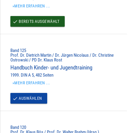
»MEHR ERFAHREN ...
BEREITS AUSGEWÄHLT
done
Band 125
Prof. Dr. Dietrich Martin / Dr. Jürgen Nicolaus / Dr. Christine
Ostrowski / PD Dr. Klaus Rost
Handbuch Kinder- und Jugendtraining
1999. DIN A 5, 482 Seiten
»MEHR ERFAHREN ...
AUSWÄHLEN
done
Band 120
Prof. Dr. Klaus Bös / Prof. Dr. Walter Brehm (Hrsg.)