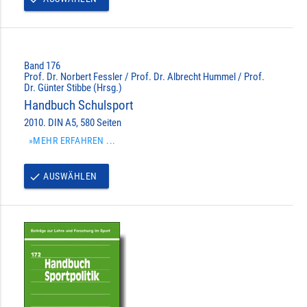
Band 176
Prof. Dr. Norbert Fessler / Prof. Dr. Albrecht Hummel / Prof.
Dr. Günter Stibbe (Hrsg.)
Handbuch Schulsport
2010. DIN A5, 580 Seiten
»MEHR ERFAHREN ...
AUSWÄHLEN
done