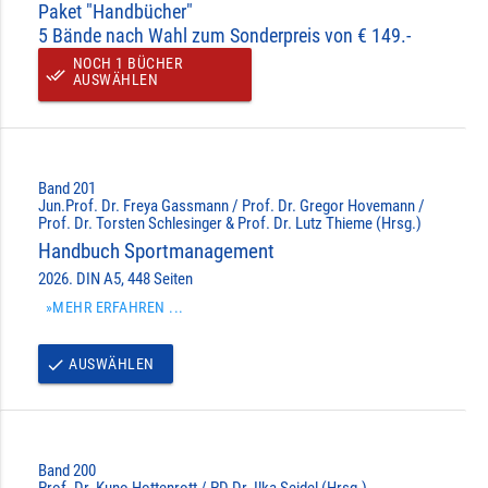
Paket "Handbücher"
5 Bände nach Wahl zum Sonderpreis von € 149.-
NOCH 1 BÜCHER
done_all
AUSWÄHLEN
Band 201
Jun.Prof. Dr. Freya Gassmann / Prof. Dr. Gregor Hovemann /
Prof. Dr. Torsten Schlesinger & Prof. Dr. Lutz Thieme (Hrsg.)
Handbuch Sportmanagement
2026. DIN A5, 448 Seiten
»MEHR ERFAHREN ...
AUSWÄHLEN
done
Band 200
Prof. Dr. Kuno Hottenrott / PD Dr. Ilka Seidel (Hrsg.)