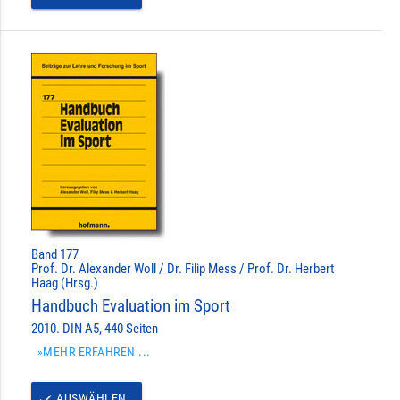
Band 177
Prof. Dr. Alexander Woll / Dr. Filip Mess / Prof. Dr. Herbert
Haag (Hrsg.)
Handbuch Evaluation im Sport
2010. DIN A5, 440 Seiten
»MEHR ERFAHREN ...
AUSWÄHLEN
done