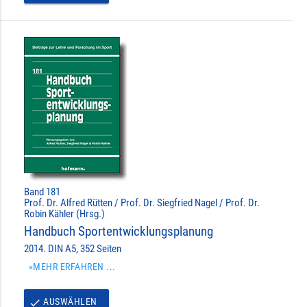
Band 181
Prof. Dr. Alfred Rütten / Prof. Dr. Siegfried Nagel / Prof. Dr.
Robin Kähler (Hrsg.)
Handbuch Sportentwicklungsplanung
2014. DIN A5, 352 Seiten
»MEHR ERFAHREN ...
AUSWÄHLEN
done