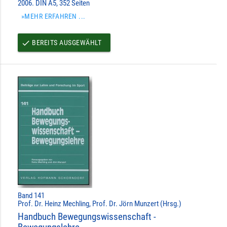
2006. DIN A5, 352 Seiten
»MEHR ERFAHREN ...
BEREITS AUSGEWÄHLT
done
Band 141
Prof. Dr. Heinz Mechling, Prof. Dr. Jörn Munzert (Hrsg.)
Handbuch Bewegungswissenschaft -