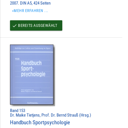
2007. DIN A5, 424 Seiten
»MEHR ERFAHREN ...
BEREITS AUSGEWÄHLT
done
Band 153
Dr. Maike Tietjens, Prof. Dr. Bernd Strauß (Hrsg.)
Handbuch Sportpsychologie