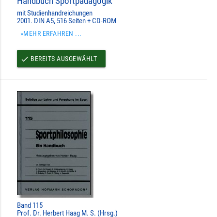
Handbuch Sportpädagogik
mit Studienhandreichungen
2001. DIN A5, 516 Seiten + CD-ROM
»MEHR ERFAHREN ...
BEREITS AUSGEWÄHLT
done
Band 115
Prof. Dr. Herbert Haag M. S. (Hrsg.)