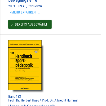
Bewegungslehre
2003. DIN A5, 522 Seiten
»MEHR ERFAHREN ...
BEREITS AUSGEWÄHLT
done
Band 133
Prof. Dr. Herbert Haag / Prof. Dr. Albrecht Hummel