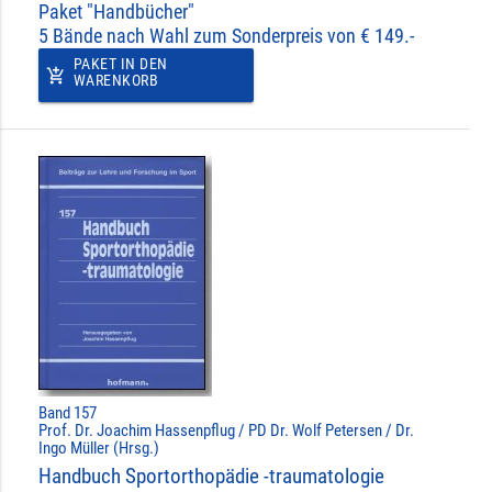
Paket "Handbücher"
5 Bände nach Wahl zum Sonderpreis von € 149.-
PAKET IN DEN
add_shopping_cart
WARENKORB
Band 157
Prof. Dr. Joachim Hassenpflug / PD Dr. Wolf Petersen / Dr.
Ingo Müller (Hrsg.)
Handbuch Sportorthopädie -traumatologie