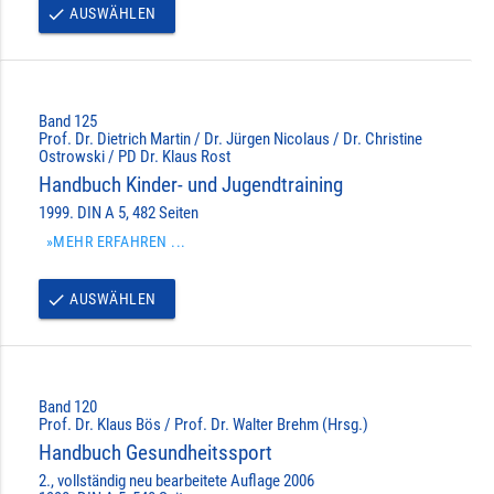
AUSWÄHLEN
done
Band 125
Prof. Dr. Dietrich Martin / Dr. Jürgen Nicolaus / Dr. Christine
Ostrowski / PD Dr. Klaus Rost
Handbuch Kinder- und Jugendtraining
1999. DIN A 5, 482 Seiten
»MEHR ERFAHREN ...
AUSWÄHLEN
done
Band 120
Prof. Dr. Klaus Bös / Prof. Dr. Walter Brehm (Hrsg.)
Handbuch Gesundheitssport
2., vollständig neu bearbeitete Auflage 2006