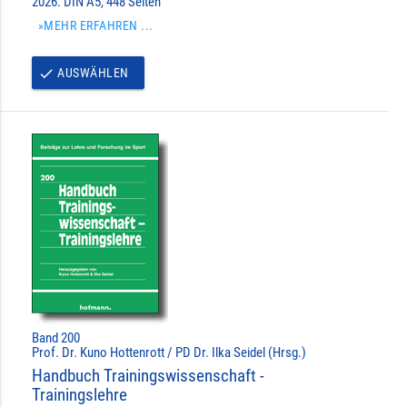
2026. DIN A5, 448 Seiten
»MEHR ERFAHREN ...
AUSWÄHLEN
done
Band 200
Prof. Dr. Kuno Hottenrott / PD Dr. Ilka Seidel (Hrsg.)
Handbuch Trainingswissenschaft -
Trainingslehre