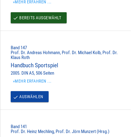
»MEHR ERFAHREN ...
BEREITS AUSGEWÄHLT
done
Band 147
Prof. Dr. Andreas Hohmann, Prof. Dr. Michael Kolb, Prof. Dr.
Klaus Roth
Handbuch Sportspiel
2005. DIN A5, 506 Seiten
»MEHR ERFAHREN ...
AUSWÄHLEN
done
Band 141
Prof. Dr. Heinz Mechling, Prof. Dr. Jörn Munzert (Hrsg.)