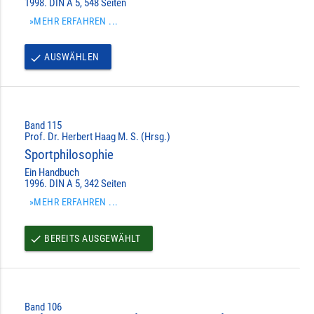
1998. DIN A 5, 548 Seiten
»MEHR ERFAHREN ...
AUSWÄHLEN
done
Band 115
Prof. Dr. Herbert Haag M. S. (Hrsg.)
Sportphilosophie
Ein Handbuch
1996. DIN A 5, 342 Seiten
»MEHR ERFAHREN ...
BEREITS AUSGEWÄHLT
done
Band 106