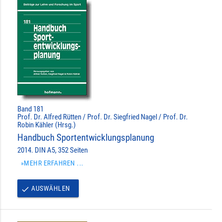
Band 181
Prof. Dr. Alfred Rütten / Prof. Dr. Siegfried Nagel / Prof. Dr.
Robin Kähler (Hrsg.)
Handbuch Sportentwicklungsplanung
2014. DIN A5, 352 Seiten
»MEHR ERFAHREN ...
AUSWÄHLEN
done