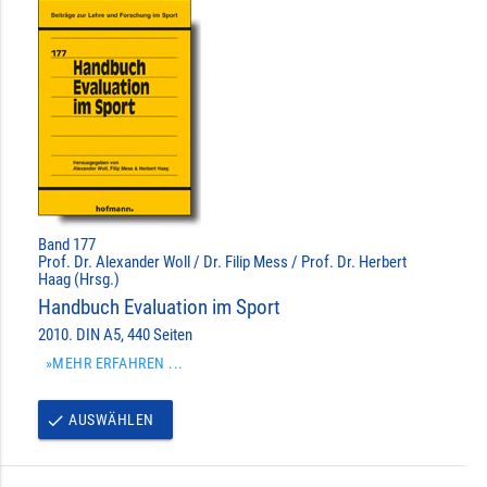
Band 177
Prof. Dr. Alexander Woll / Dr. Filip Mess / Prof. Dr. Herbert
Haag (Hrsg.)
Handbuch Evaluation im Sport
2010. DIN A5, 440 Seiten
»MEHR ERFAHREN ...
AUSWÄHLEN
done