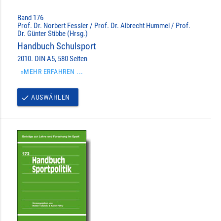
Band 176
Prof. Dr. Norbert Fessler / Prof. Dr. Albrecht Hummel / Prof.
Dr. Günter Stibbe (Hrsg.)
Handbuch Schulsport
2010. DIN A5, 580 Seiten
»MEHR ERFAHREN ...
AUSWÄHLEN
done