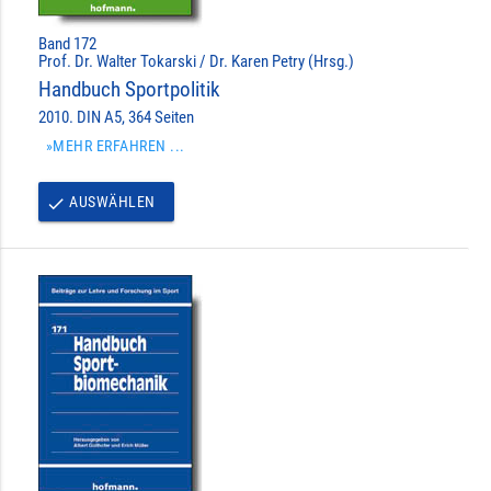
Band 172
Prof. Dr. Walter Tokarski / Dr. Karen Petry (Hrsg.)
Handbuch Sportpolitik
2010. DIN A5, 364 Seiten
»MEHR ERFAHREN ...
AUSWÄHLEN
done