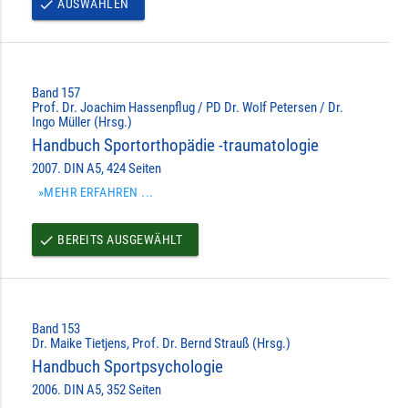
AUSWÄHLEN
done
Band 157
Prof. Dr. Joachim Hassenpflug / PD Dr. Wolf Petersen / Dr.
Ingo Müller (Hrsg.)
Handbuch Sportorthopädie -traumatologie
2007. DIN A5, 424 Seiten
»MEHR ERFAHREN ...
BEREITS AUSGEWÄHLT
done
Band 153
Dr. Maike Tietjens, Prof. Dr. Bernd Strauß (Hrsg.)
Handbuch Sportpsychologie
2006. DIN A5, 352 Seiten