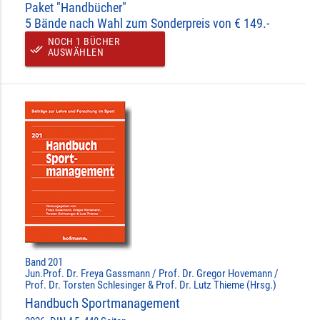
Paket "Handbücher"
5 Bände nach Wahl zum Sonderpreis von € 149.-
NOCH 1 BÜCHER
done_all
AUSWÄHLEN
Band 201
Jun.Prof. Dr. Freya Gassmann / Prof. Dr. Gregor Hovemann /
Prof. Dr. Torsten Schlesinger & Prof. Dr. Lutz Thieme (Hrsg.)
Handbuch Sportmanagement