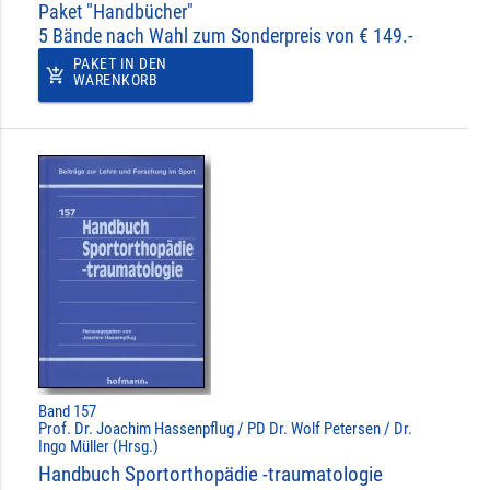
Paket "Handbücher"
5 Bände nach Wahl zum Sonderpreis von € 149.-
PAKET IN DEN
add_shopping_cart
WARENKORB
Band 157
Prof. Dr. Joachim Hassenpflug / PD Dr. Wolf Petersen / Dr.
Ingo Müller (Hrsg.)
Handbuch Sportorthopädie -traumatologie