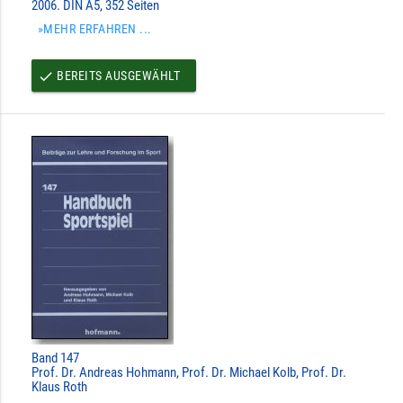
2006. DIN A5, 352 Seiten
»MEHR ERFAHREN ...
BEREITS AUSGEWÄHLT
done
Band 147
Prof. Dr. Andreas Hohmann, Prof. Dr. Michael Kolb, Prof. Dr.
Klaus Roth