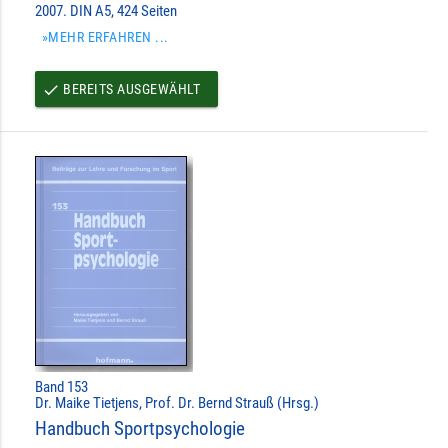
2007. DIN A5, 424 Seiten
»MEHR ERFAHREN ...
BEREITS AUSGEWÄHLT
done
Band 153
Dr. Maike Tietjens, Prof. Dr. Bernd Strauß (Hrsg.)
Handbuch Sportpsychologie