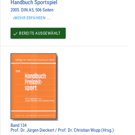
Handbuch Sportspiel
2005. DIN A5, 506 Seiten
»MEHR ERFAHREN ...
BEREITS AUSGEWÄHLT
done
Band 134
Prof. Dr. Jürgen Dieckert / Prof. Dr. Christian Wopp (Hrsg.)