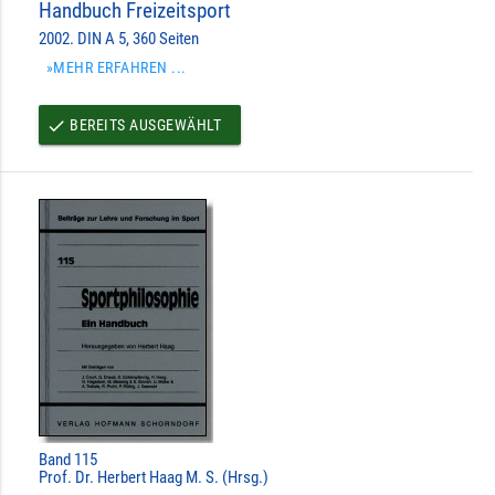
Handbuch Freizeitsport
2002. DIN A 5, 360 Seiten
»MEHR ERFAHREN ...
BEREITS AUSGEWÄHLT
done
Band 115
Prof. Dr. Herbert Haag M. S. (Hrsg.)