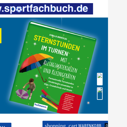
shopping_cart
WARENKORB
0