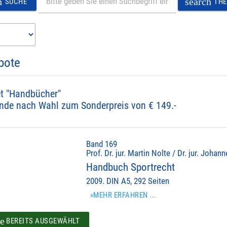
h
search
SUCHE
TH
bote
t "Handbücher"
nde nach Wahl zum Sonderpreis von € 149.-
Band 169
Prof. Dr. jur. Martin Nolte / Dr. jur. Johan
Handbuch Sportrecht
2009. DIN A5, 292 Seiten
»MEHR ERFAHREN ...
e
BEREITS AUSGEWÄHLT