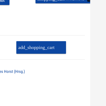
EMA
add_shopping_cart
PAKET IN DEN
WARENKORB
nes Horst (Hrsg.)