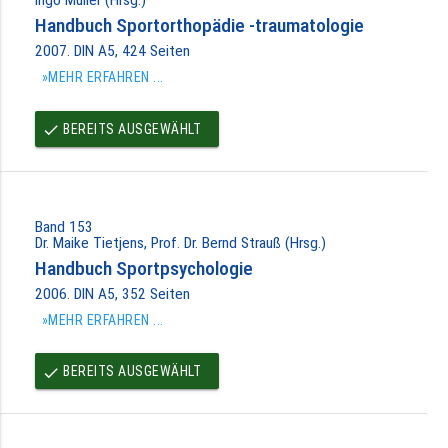
Handbuch Sportorthopädie -traumatologie
2007. DIN A5, 424 Seiten
»MEHR ERFAHREN ...
BEREITS AUSGEWÄHLT
done
Band 153
Dr. Maike Tietjens, Prof. Dr. Bernd Strauß (Hrsg.)
Handbuch Sportpsychologie
2006. DIN A5, 352 Seiten
»MEHR ERFAHREN ...
BEREITS AUSGEWÄHLT
done