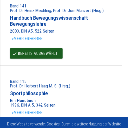
Band 141
Prof. Dr. Heinz Mechling, Prof. Dr. Jörn Munzert (Hrsg.)
Handbuch Bewegungswissenschaft -
Bewegungslehre
2003. DIN A5, 522 Seiten
»MEHR ERFAHREN ...
BEREITS AUSGEWÄHLT
done
Band 115
Prof. Dr. Herbert Haag M. S. (Hrsg.)
Sportphilosophie
Ein Handbuch
1996. DIN A 5, 342 Seiten
»MEHR ERFAHREN ...
Diese Website verwendet Cookies. Durch die weitere Nutzung der Website
BEREITS AUSGEWÄHLT
done