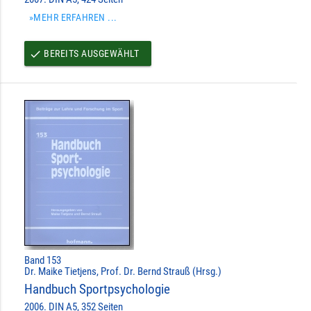
»MEHR ERFAHREN ...
BEREITS AUSGEWÄHLT
done
Band 153
Dr. Maike Tietjens, Prof. Dr. Bernd Strauß (Hrsg.)
Handbuch Sportpsychologie
2006. DIN A5, 352 Seiten