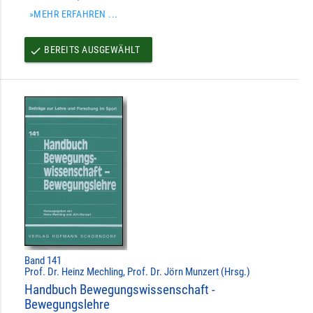
»MEHR ERFAHREN ...
BEREITS AUSGEWÄHLT
done
Band 141
Prof. Dr. Heinz Mechling, Prof. Dr. Jörn Munzert (Hrsg.)
Handbuch Bewegungswissenschaft -
Bewegungslehre