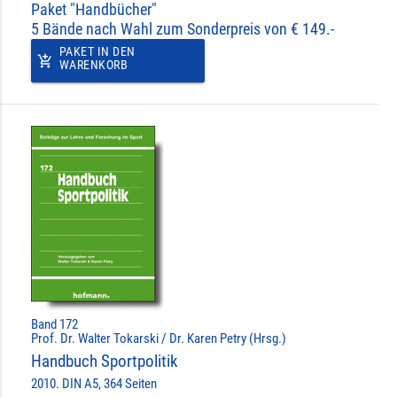
Paket "Handbücher"
5 Bände nach Wahl zum Sonderpreis von € 149.-
PAKET IN DEN
add_shopping_cart
WARENKORB
Band 172
Prof. Dr. Walter Tokarski / Dr. Karen Petry (Hrsg.)
Handbuch Sportpolitik
2010. DIN A5, 364 Seiten