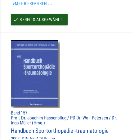
»MEHR ERFAHREN ...
BEREITS AUSGEWÄHLT
done
Band 157
Prof. Dr. Joachim Hassenpflug / PD Dr. Wolf Petersen / Dr.
Ingo Müller (Hrsg.)
Handbuch Sportorthopädie -traumatologie
2007. DIN A5, 424 Seiten