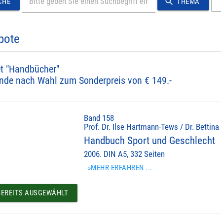
search
CHE
THEMA
bote
t "Handbücher"
nde nach Wahl zum Sonderpreis von € 149.-
Band 158
Prof. Dr. Ilse Hartmann-Tews / Dr. Bettina
Handbuch Sport und Geschlecht
2006. DIN A5, 332 Seiten
»MEHR ERFAHREN ...
EREITS AUSGEWÄHLT