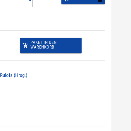
PAKET IN DEN
add_shopping_cart
WARENKORB
 Rulofs (Hrsg.)