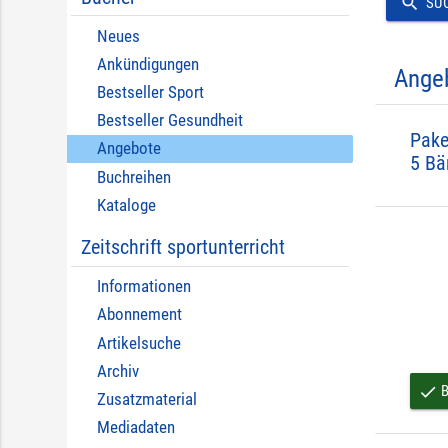
search
SU
Neues
Ankündigungen
Ange
Bestseller Sport
Bestseller Gesundheit
Pake
Angebote
5 Bä
Buchreihen
Kataloge
Zeitschrift sportunterricht
Informationen
Abonnement
Artikelsuche
Archiv
B
done
Zusatzmaterial
Mediadaten