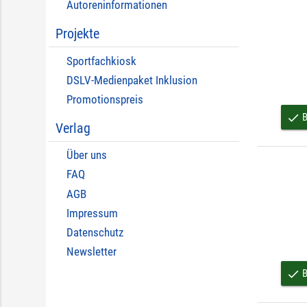
Autoreninformationen
Projekte
Sportfachkiosk
DSLV-Medienpaket Inklusion
Promotionspreis
B
done
Verlag
Über uns
FAQ
AGB
Impressum
Datenschutz
Newsletter
B
done