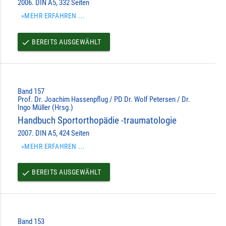
2006. DIN A5, 332 Seiten
»MEHR ERFAHREN ...
BEREITS AUSGEWÄHLT
done
Band 157
Prof. Dr. Joachim Hassenpflug / PD Dr. Wolf Petersen / Dr.
Ingo Müller (Hrsg.)
Handbuch Sportorthopädie -traumatologie
2007. DIN A5, 424 Seiten
»MEHR ERFAHREN ...
BEREITS AUSGEWÄHLT
done
Band 153