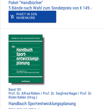
Paket "Handbücher"
5 Bände nach Wahl zum Sonderpreis von € 149.-
PAKET IN DEN
add_shopping_cart
WARENKORB
Band 181
Prof. Dr. Alfred Rütten / Prof. Dr. Siegfried Nagel / Prof. Dr.
Robin Kähler (Hrsg.)
Handbuch Sportentwicklungsplanung