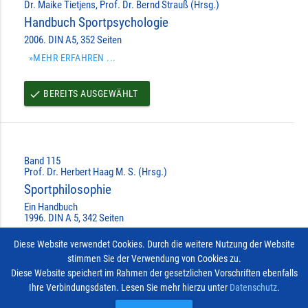
Dr. Maike Tietjens, Prof. Dr. Bernd Strauß (Hrsg.)
Handbuch Sportpsychologie
2006. DIN A5, 352 Seiten
»MEHR ERFAHREN ...
BEREITS AUSGEWÄHLT
done
Band 115
Prof. Dr. Herbert Haag M. S. (Hrsg.)
Sportphilosophie
Ein Handbuch
1996. DIN A 5, 342 Seiten
»MEHR ERFAHREN ...
Diese Website verwendet Cookies. Durch die weitere Nutzung der Website
stimmen Sie der Verwendung von Cookies zu.
BEREITS AUSGEWÄHLT
done
Diese Website speichert im Rahmen der gesetzlichen Vorschriften ebenfalls
Ihre Verbindungsdaten. Lesen Sie mehr hierzu unter
Datenschutz
.