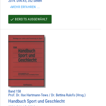
2014. DIN A5, 352 Seiten
»MEHR ERFAHREN ...
BEREITS AUSGEWÄHLT
done
Band 158
Prof. Dr. Ilse Hartmann-Tews / Dr. Bettina Rulofs (Hrsg.)
Handbuch Sport und Geschlecht