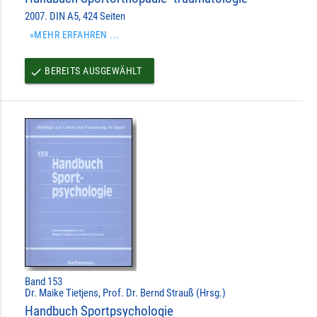
2007. DIN A5, 424 Seiten
»MEHR ERFAHREN ...
BEREITS AUSGEWÄHLT
done
Band 153
Dr. Maike Tietjens, Prof. Dr. Bernd Strauß (Hrsg.)
Handbuch Sportpsychologie