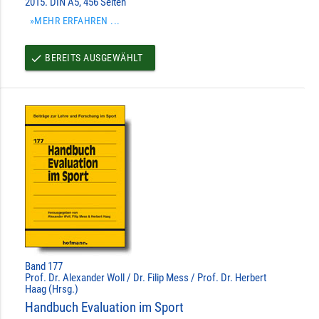
2015. DIN A5, 456 Seiten
»MEHR ERFAHREN ...
BEREITS AUSGEWÄHLT
done
Band 177
Prof. Dr. Alexander Woll / Dr. Filip Mess / Prof. Dr. Herbert
Haag (Hrsg.)
Handbuch Evaluation im Sport