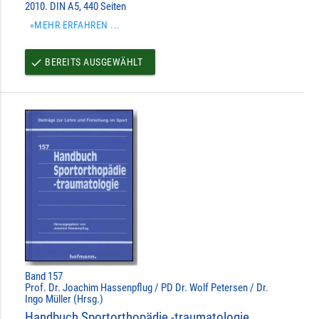
2010. DIN A5, 440 Seiten
»MEHR ERFAHREN ...
BEREITS AUSGEWÄHLT
done
Band 157
Prof. Dr. Joachim Hassenpflug / PD Dr. Wolf Petersen / Dr.
Ingo Müller (Hrsg.)
Handbuch Sportorthopädie -traumatologie