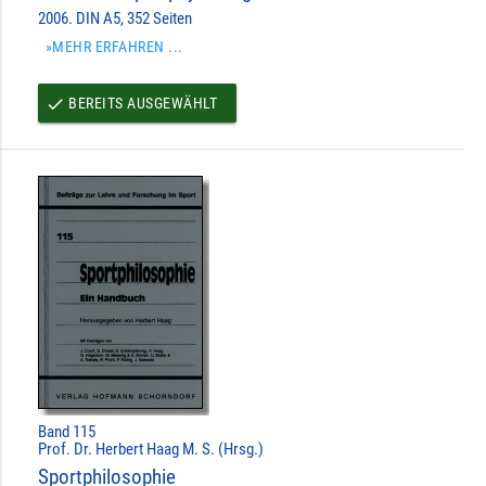
2006. DIN A5, 352 Seiten
»MEHR ERFAHREN ...
BEREITS AUSGEWÄHLT
done
Band 115
Prof. Dr. Herbert Haag M. S. (Hrsg.)
Sportphilosophie