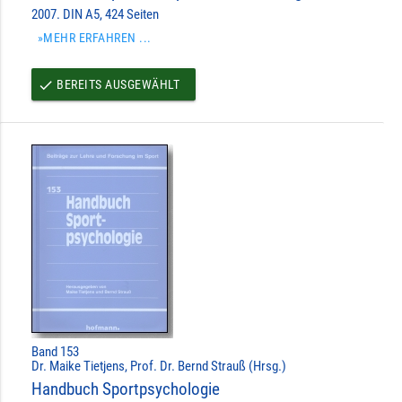
2007. DIN A5, 424 Seiten
»MEHR ERFAHREN ...
BEREITS AUSGEWÄHLT
done
Band 153
Dr. Maike Tietjens, Prof. Dr. Bernd Strauß (Hrsg.)
Handbuch Sportpsychologie