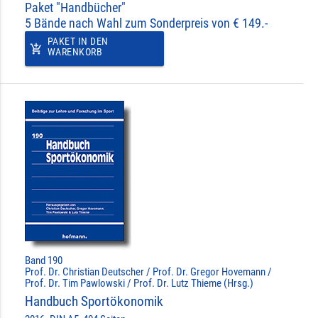
Paket "Handbücher"
5 Bände nach Wahl zum Sonderpreis von € 149.-
PAKET IN DEN
add_shopping_cart
WARENKORB
Band 190
Prof. Dr. Christian Deutscher / Prof. Dr. Gregor Hovemann /
Prof. Dr. Tim Pawlowski / Prof. Dr. Lutz Thieme (Hrsg.)
Handbuch Sportökonomik