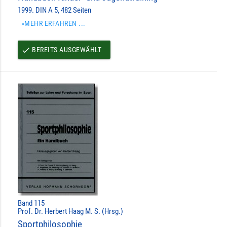
1999. DIN A 5, 482 Seiten
»MEHR ERFAHREN ...
BEREITS AUSGEWÄHLT
done
Band 115
Prof. Dr. Herbert Haag M. S. (Hrsg.)
Sportphilosophie