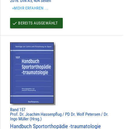
2016. DIN A5, 404 Seiten
»MEHR ERFAHREN ...
BEREITS AUSGEWÄHLT
done
Band 157
Prof. Dr. Joachim Hassenpflug / PD Dr. Wolf Petersen / Dr.
Ingo Müller (Hrsg.)
Handbuch Sportorthopädie -traumatologie