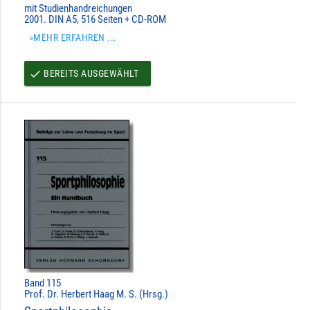
mit Studienhandreichungen
2001. DIN A5, 516 Seiten + CD-ROM
»MEHR ERFAHREN ...
BEREITS AUSGEWÄHLT
done
Band 115
Prof. Dr. Herbert Haag M. S. (Hrsg.)