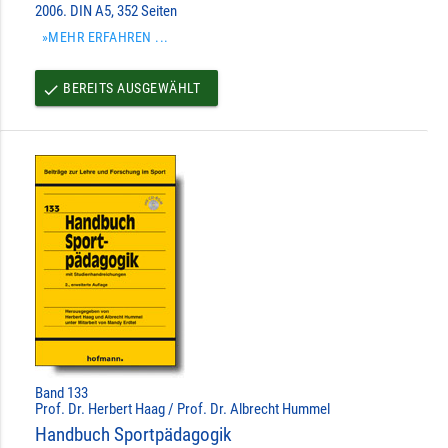
2006. DIN A5, 352 Seiten
»MEHR ERFAHREN ...
BEREITS AUSGEWÄHLT
done
Band 133
Prof. Dr. Herbert Haag / Prof. Dr. Albrecht Hummel
Handbuch Sportpädagogik