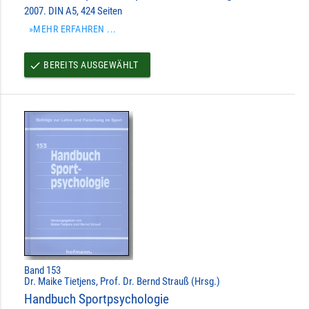
2007. DIN A5, 424 Seiten
»MEHR ERFAHREN ...
BEREITS AUSGEWÄHLT
done
Band 153
Dr. Maike Tietjens, Prof. Dr. Bernd Strauß (Hrsg.)
Handbuch Sportpsychologie