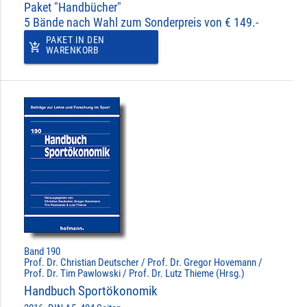
Paket "Handbücher"
5 Bände nach Wahl zum Sonderpreis von € 149.-
PAKET IN DEN
add_shopping_cart
WARENKORB
Band 190
Prof. Dr. Christian Deutscher / Prof. Dr. Gregor Hovemann /
Prof. Dr. Tim Pawlowski / Prof. Dr. Lutz Thieme (Hrsg.)
Handbuch Sportökonomik