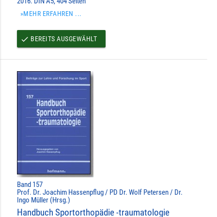
2016. DIN A5, 404 Seiten
»MEHR ERFAHREN ...
BEREITS AUSGEWÄHLT
done
Band 157
Prof. Dr. Joachim Hassenpflug / PD Dr. Wolf Petersen / Dr.
Ingo Müller (Hrsg.)
Handbuch Sportorthopädie -traumatologie