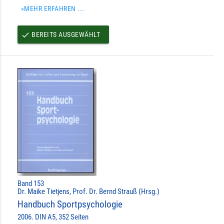
»MEHR ERFAHREN ...
BEREITS AUSGEWÄHLT
done
Band 153
Dr. Maike Tietjens, Prof. Dr. Bernd Strauß (Hrsg.)
Handbuch Sportpsychologie
2006. DIN A5, 352 Seiten