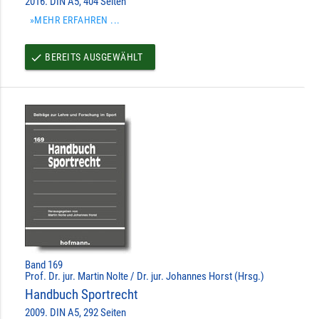
2016. DIN A5, 404 Seiten
»MEHR ERFAHREN ...
BEREITS AUSGEWÄHLT
done
Band 169
Prof. Dr. jur. Martin Nolte / Dr. jur. Johannes Horst (Hrsg.)
Handbuch Sportrecht
2009. DIN A5, 292 Seiten