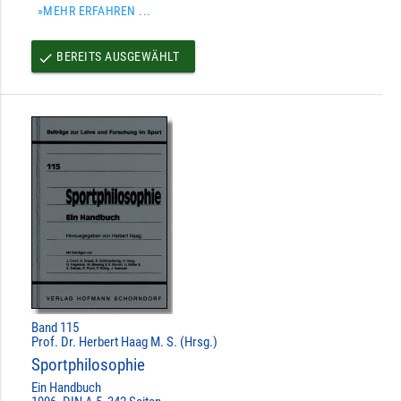
»MEHR ERFAHREN ...
BEREITS AUSGEWÄHLT
done
Band 115
Prof. Dr. Herbert Haag M. S. (Hrsg.)
Sportphilosophie
Ein Handbuch