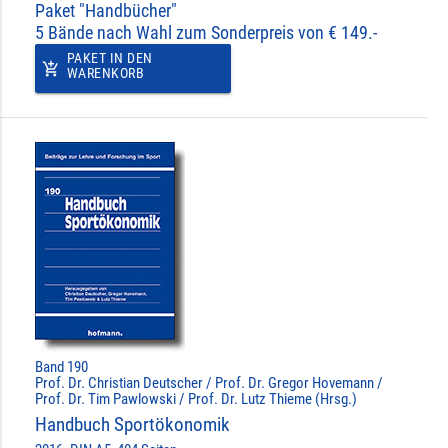
Paket "Handbücher"
5 Bände nach Wahl zum Sonderpreis von € 149.-
PAKET IN DEN
add_shopping_cart
WARENKORB
Band 190
Prof. Dr. Christian Deutscher / Prof. Dr. Gregor Hovemann /
Prof. Dr. Tim Pawlowski / Prof. Dr. Lutz Thieme (Hrsg.)
Handbuch Sportökonomik