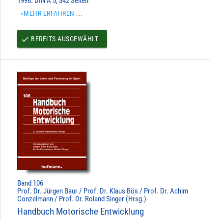
1996. DIN A 5, 342 Seiten
»MEHR ERFAHREN ...
BEREITS AUSGEWÄHLT
done
Band 106
Prof. Dr. Jürgen Baur / Prof. Dr. Klaus Bös / Prof. Dr. Achim
Conzelmann / Prof. Dr. Roland Singer (Hrsg.)
Handbuch Motorische Entwicklung