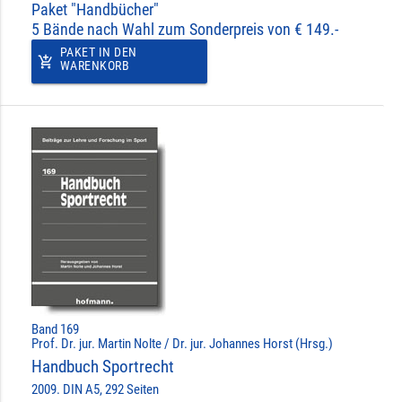
Paket "Handbücher"
5 Bände nach Wahl zum Sonderpreis von € 149.-
PAKET IN DEN
add_shopping_cart
WARENKORB
Band 169
Prof. Dr. jur. Martin Nolte / Dr. jur. Johannes Horst (Hrsg.)
Handbuch Sportrecht
2009. DIN A5, 292 Seiten