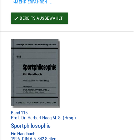
»MEHR ERFAHREN ...
BEREITS AUSGEWÄHLT
done
Band 115
Prof. Dr. Herbert Haag M. S. (Hrsg.)
Sportphilosophie
Ein Handbuch
1996. DIN A 5, 342 Seiten