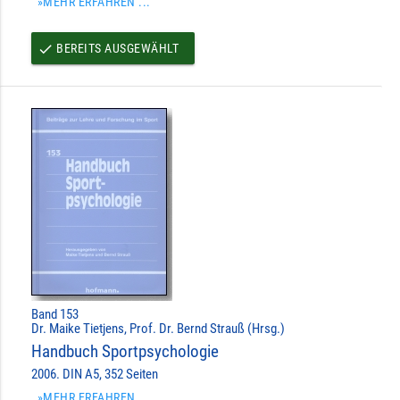
»MEHR ERFAHREN ...
BEREITS AUSGEWÄHLT
done
Band 153
Dr. Maike Tietjens, Prof. Dr. Bernd Strauß (Hrsg.)
Handbuch Sportpsychologie
2006. DIN A5, 352 Seiten
»MEHR ERFAHREN ...