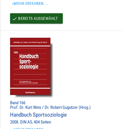
»MEHR ERFAHREN ...
BEREITS AUSGEWÄHLT
done
Band 166
Prof. Dr. Kurt Weis / Dr. Robert Gugutzer (Hrsg.)
Handbuch Sportsoziologie
2008. DIN A5, 404 Seiten