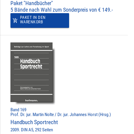
Paket "Handbücher"
5 Bände nach Wahl zum Sonderpreis von € 149.-
PAKET IN DEN
add_shopping_cart
WARENKORB
Band 169
Prof. Dr. jur. Martin Nolte / Dr. jur. Johannes Horst (Hrsg.)
Handbuch Sportrecht
2009. DIN A5, 292 Seiten