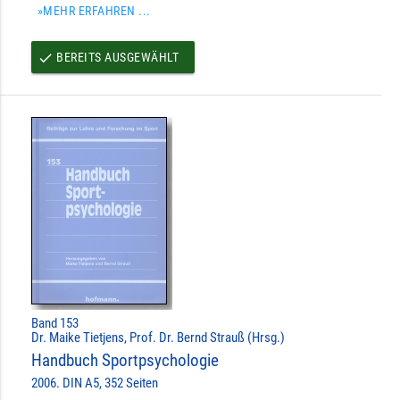
»MEHR ERFAHREN ...
BEREITS AUSGEWÄHLT
done
Band 153
Dr. Maike Tietjens, Prof. Dr. Bernd Strauß (Hrsg.)
Handbuch Sportpsychologie
2006. DIN A5, 352 Seiten