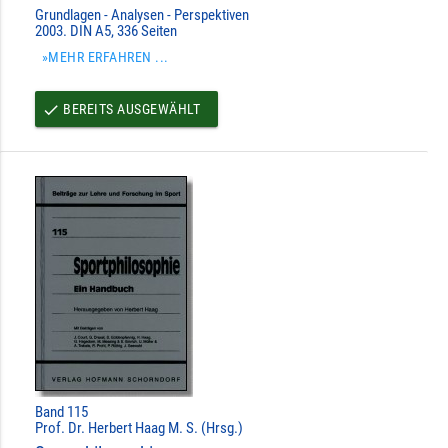
Grundlagen - Analysen - Perspektiven
2003. DIN A5, 336 Seiten
»MEHR ERFAHREN ...
BEREITS AUSGEWÄHLT
done
Band 115
Prof. Dr. Herbert Haag M. S. (Hrsg.)