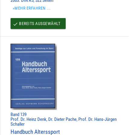
2003. DIN A5, 522 Seiten
»MEHR ERFAHREN ...
BEREITS AUSGEWÄHLT
done
Band 139
Prof. Dr. Heinz Denk, Dr. Dieter Pache, Prof. Dr. Hans-Jürgen
Schaller
Handbuch Alterssport