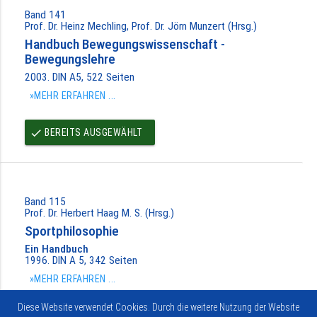
Band 141
Prof. Dr. Heinz Mechling, Prof. Dr. Jörn Munzert (Hrsg.)
Handbuch Bewegungswissenschaft -
Bewegungslehre
2003. DIN A5, 522 Seiten
»MEHR ERFAHREN ...
BEREITS AUSGEWÄHLT
done
Band 115
Prof. Dr. Herbert Haag M. S. (Hrsg.)
Sportphilosophie
Ein Handbuch
1996. DIN A 5, 342 Seiten
»MEHR ERFAHREN ...
Diese Website verwendet Cookies. Durch die weitere Nutzung der Website
BEREITS AUSGEWÄHLT
done