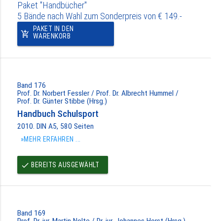
Paket "Handbücher"
5 Bände nach Wahl zum Sonderpreis von € 149.-
PAKET IN DEN
add_shopping_cart
WARENKORB
Band 176
Prof. Dr. Norbert Fessler / Prof. Dr. Albrecht Hummel /
Prof. Dr. Günter Stibbe (Hrsg.)
Handbuch Schulsport
2010. DIN A5, 580 Seiten
»MEHR ERFAHREN ...
BEREITS AUSGEWÄHLT
done
Band 169
Prof. Dr. jur. Martin Nolte / Dr. jur. Johannes Horst (Hrsg.)