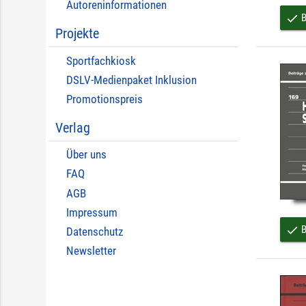
Autoreninformationen
B
done
Projekte
Sportfachkiosk
DSLV-Medienpaket Inklusion
Promotionspreis
Verlag
Über uns
FAQ
AGB
Impressum
B
done
Datenschutz
Newsletter