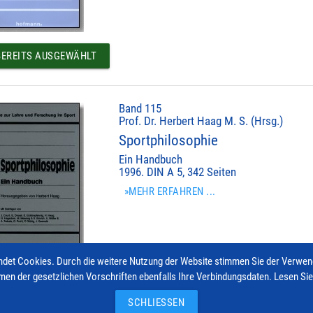
EREITS AUSGEWÄHLT
Band 115
Prof. Dr. Herbert Haag M. S. (Hrsg.)
Sportphilosophie
Ein Handbuch
1996. DIN A 5, 342 Seiten
»MEHR ERFAHREN ...
det Cookies. Durch die weitere Nutzung der Website stimmen Sie der Verwe
men der gesetzlichen Vorschriften ebenfalls Ihre Verbindungsdaten. Lesen Si
EREITS AUSGEWÄHLT
SCHLIESSEN