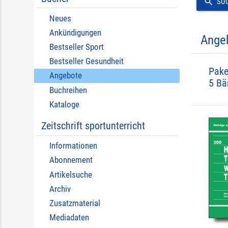
search
SU
Neues
Ankündigungen
Ange
Bestseller Sport
Bestseller Gesundheit
Pake
Angebote
5 Bä
Buchreihen
Kataloge
Zeitschrift sportunterricht
Informationen
Abonnement
Artikelsuche
Archiv
Zusatzmaterial
Mediadaten