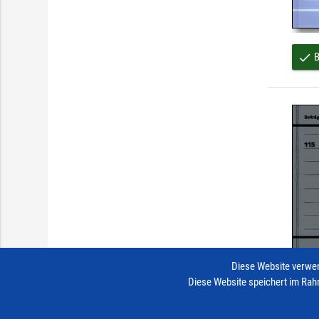
B
done
Diese Website verwen
Diese Website speichert im Rah
B
done