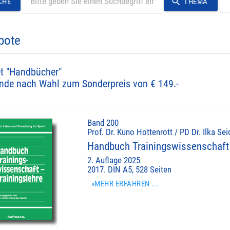
search
CHE
THEMA
bote
t "Handbücher"
nde nach Wahl zum Sonderpreis von € 149.-
Band 200
Prof. Dr. Kuno Hottenrott / PD Dr. Ilka Sei
Handbuch Trainingswissenschaft 
2. Auflage 2025
2017. DIN A5, 528 Seiten
»MEHR ERFAHREN ...