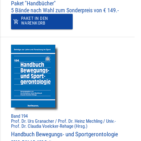
Paket "Handbücher"
5 Bände nach Wahl zum Sonderpreis von € 149.-
PAKET IN DEN
add_shopping_cart
WARENKORB
Band 194
Prof. Dr. Urs Granacher / Prof. Dr. Heinz Mechling / Univ.-
Prof. Dr. Claudia Voelcker-Rehage (Hrsg.)
Handbuch Bewegungs- und Sportgerontologie