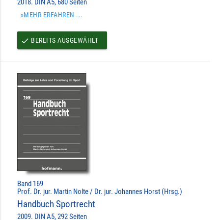
2018. DIN A5, 680 Seiten
»MEHR ERFAHREN ...
BEREITS AUSGEWÄHLT
done
Band 169
Prof. Dr. jur. Martin Nolte / Dr. jur. Johannes Horst (Hrsg.)
Handbuch Sportrecht
2009. DIN A5, 292 Seiten