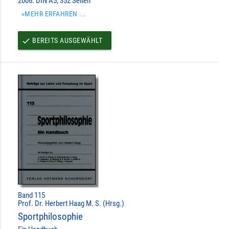
2006. DIN A5, 352 Seiten
»MEHR ERFAHREN ...
BEREITS AUSGEWÄHLT
done
Band 115
Prof. Dr. Herbert Haag M. S. (Hrsg.)
Sportphilosophie