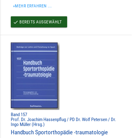
»MEHR ERFAHREN ...
BEREITS AUSGEWÄHLT
done
Band 157
Prof. Dr. Joachim Hassenpflug / PD Dr. Wolf Petersen / Dr.
Ingo Müller (Hrsg.)
Handbuch Sportorthopädie -traumatologie