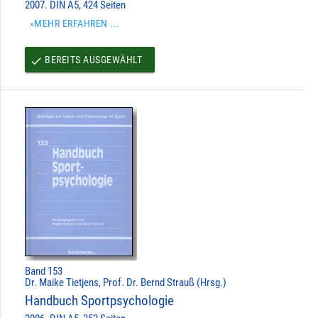
2007. DIN A5, 424 Seiten
»MEHR ERFAHREN ...
BEREITS AUSGEWÄHLT
done
Band 153
Dr. Maike Tietjens, Prof. Dr. Bernd Strauß (Hrsg.)
Handbuch Sportpsychologie