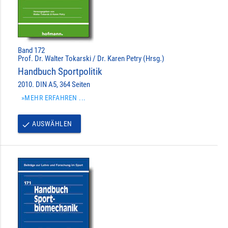
Band 172
Prof. Dr. Walter Tokarski / Dr. Karen Petry (Hrsg.)
Handbuch Sportpolitik
2010. DIN A5, 364 Seiten
»MEHR ERFAHREN ...
AUSWÄHLEN
done