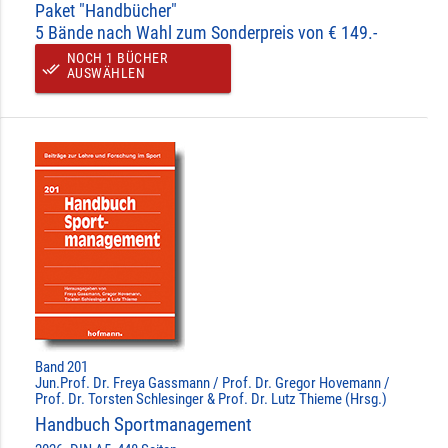
Paket "Handbücher"
5 Bände nach Wahl zum Sonderpreis von € 149.-
NOCH 1 BÜCHER
done_all
AUSWÄHLEN
Band 201
Jun.Prof. Dr. Freya Gassmann / Prof. Dr. Gregor Hovemann /
Prof. Dr. Torsten Schlesinger & Prof. Dr. Lutz Thieme (Hrsg.)
Handbuch Sportmanagement