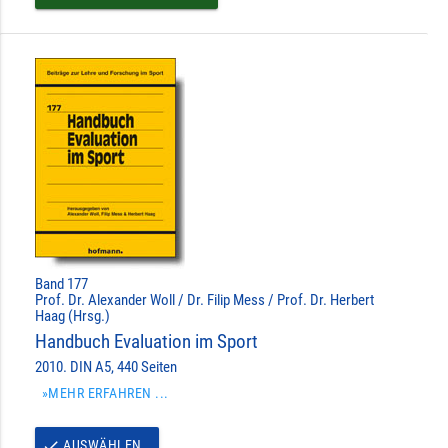
Band 177
Prof. Dr. Alexander Woll / Dr. Filip Mess / Prof. Dr. Herbert
Haag (Hrsg.)
Handbuch Evaluation im Sport
2010. DIN A5, 440 Seiten
»MEHR ERFAHREN ...
AUSWÄHLEN
done