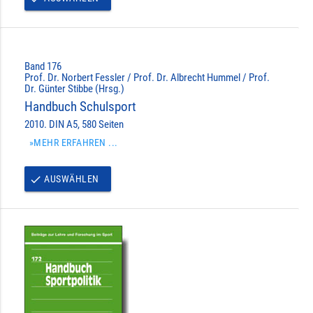
Band 176
Prof. Dr. Norbert Fessler / Prof. Dr. Albrecht Hummel / Prof.
Dr. Günter Stibbe (Hrsg.)
Handbuch Schulsport
2010. DIN A5, 580 Seiten
»MEHR ERFAHREN ...
AUSWÄHLEN
done