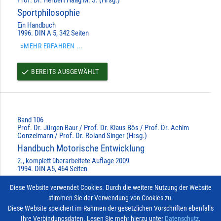
Prof. Dr. Herbert Haag M. S. (Hrsg.)
Sportphilosophie
Ein Handbuch
1996. DIN A 5, 342 Seiten
»MEHR ERFAHREN ...
BEREITS AUSGEWÄHLT
done
Band 106
Prof. Dr. Jürgen Baur / Prof. Dr. Klaus Bös / Prof. Dr. Achim
Conzelmann / Prof. Dr. Roland Singer (Hrsg.)
Handbuch Motorische Entwicklung
2., komplett überarbeitete Auflage 2009
1994. DIN A5, 464 Seiten
»MEHR ERFAHREN ...
Diese Website verwendet Cookies. Durch die weitere Nutzung der Website
stimmen Sie der Verwendung von Cookies zu.
AUSWÄHLEN
done
Diese Website speichert im Rahmen der gesetzlichen Vorschriften ebenfalls
Ihre Verbindungsdaten. Lesen Sie mehr hierzu unter
Datenschutz
.