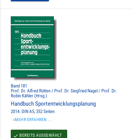
Band 181
Prof. Dr. Alfred Rütten / Prof. Dr. Siegfried Nagel / Prof. Dr.
Robin Kähler (Hrsg.)
Handbuch Sportentwicklungsplanung
2014. DIN A5, 352 Seiten
»MEHR ERFAHREN ...
BEREITS AUSGEWÄHLT
done