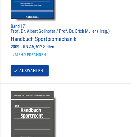
Band 171
Prof. Dr. Albert Gollhofer / Prof. Dr. Erich Müller (Hrsg.)
Handbuch Sportbiomechanik
2009. DIN A5, 512 Seiten
»MEHR ERFAHREN ...
AUSWÄHLEN
done