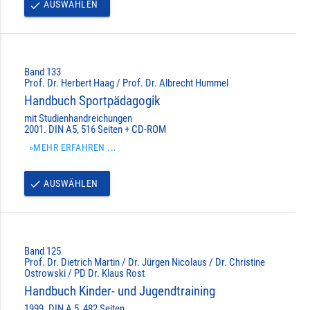
AUSWÄHLEN
done
Band 133
Prof. Dr. Herbert Haag / Prof. Dr. Albrecht Hummel
Handbuch Sportpädagogik
mit Studienhandreichungen
2001. DIN A5, 516 Seiten + CD-ROM
»MEHR ERFAHREN ...
AUSWÄHLEN
done
Band 125
Prof. Dr. Dietrich Martin / Dr. Jürgen Nicolaus / Dr. Christine
Ostrowski / PD Dr. Klaus Rost
Handbuch Kinder- und Jugendtraining
1999. DIN A 5, 482 Seiten