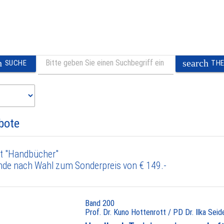
h
search
SUCHE
TH
bote
t "Handbücher"
nde nach Wahl zum Sonderpreis von € 149.-
Band 200
Prof. Dr. Kuno Hottenrott / PD Dr. Ilka Seide