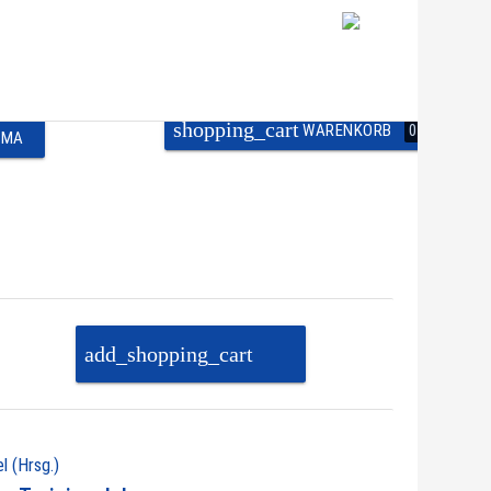
shopping_cart
WARENKORB
0
EMA
add_shopping_cart
PAKET IN DEN
WARENKORB
l (Hrsg.)