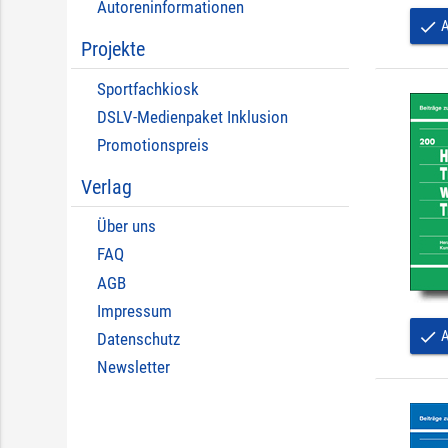
Autoreninformationen
A
done
Projekte
Sportfachkiosk
DSLV-Medienpaket Inklusion
Promotionspreis
Verlag
Über uns
FAQ
AGB
Impressum
A
done
Datenschutz
Newsletter