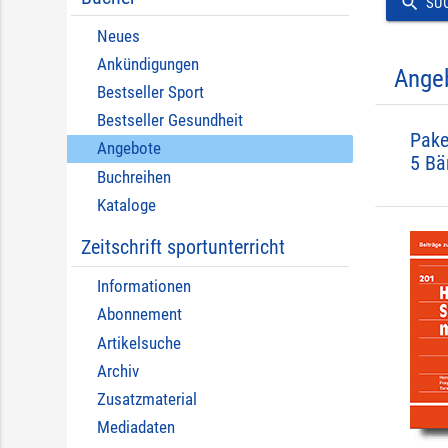
search
SU
Neues
Ankündigungen
Ange
Bestseller Sport
Bestseller Gesundheit
Pake
Angebote
5 Bä
Buchreihen
Kataloge
Zeitschrift sportunterricht
Informationen
Abonnement
Artikelsuche
Archiv
Zusatzmaterial
Mediadaten