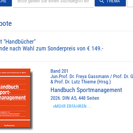
search
CHE
THEMA
bote
t "Handbücher"
nde nach Wahl zum Sonderpreis von € 149.-
Band 201
Jun.Prof. Dr. Freya Gassmann / Prof. Dr. 
& Prof. Dr. Lutz Thieme (Hrsg.)
Handbuch Sportmanagement
2026. DIN A5, 448 Seiten
»MEHR ERFAHREN ...