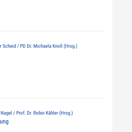
r Scheid / PD Dr. Michaela Knoll (Hrsg.)
d Nagel / Prof. Dr. Robin Kähler (Hrsg.)
nung