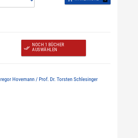
NOCH 1 BÜCHER
done_all
AUSWÄHLEN
Gregor Hovemann / Prof. Dr. Torsten Schlesinger