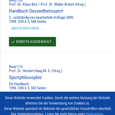
Band 120
Prof. Dr. Klaus Bös / Prof. Dr. Walter Brehm (Hrsg.)
Handbuch Gesundheitssport
2., vollständig neu bearbeitete Auflage 2006
1998. DIN A 5, 548 Seiten
»MEHR ERFAHREN ...
BEREITS AUSGEWÄHLT
done
Band 115
Prof. Dr. Herbert Haag M. S. (Hrsg.)
Sportphilosophie
Ein Handbuch
1996. DIN A 5, 342 Seiten
»MEHR ERFAHREN ...
Diese Website verwendet Cookies. Durch die weitere Nutzung der Website
stimmen Sie der Verwendung von Cookies zu.
BEREITS AUSGEWÄHLT
done
Diese Website speichert im Rahmen der gesetzlichen Vorschriften ebenfalls
Ihre Verbindungsdaten. Lesen Sie mehr hierzu unter
Datenschutz
.