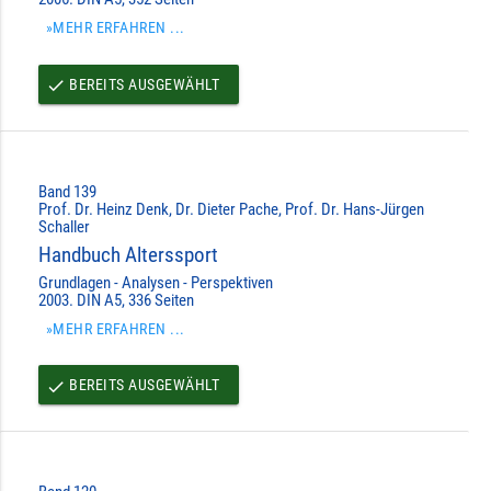
»MEHR ERFAHREN ...
BEREITS AUSGEWÄHLT
done
Band 139
Prof. Dr. Heinz Denk, Dr. Dieter Pache, Prof. Dr. Hans-Jürgen
Schaller
Handbuch Alterssport
Grundlagen - Analysen - Perspektiven
2003. DIN A5, 336 Seiten
»MEHR ERFAHREN ...
BEREITS AUSGEWÄHLT
done