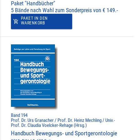
Paket "Handbücher"
5 Bände nach Wahl zum Sonderpreis von € 149.-
PAKET IN DEN
add_shopping_cart
WARENKORB
Band 194
Prof. Dr. Urs Granacher / Prof. Dr. Heinz Mechling / Univ.-
Prof. Dr. Claudia Voelcker-Rehage (Hrsg.)
Handbuch Bewegungs- und Sportgerontologie