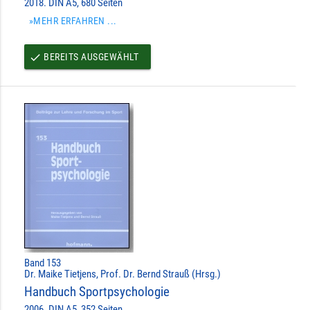
2018. DIN A5, 680 Seiten
»MEHR ERFAHREN ...
BEREITS AUSGEWÄHLT
done
Band 153
Dr. Maike Tietjens, Prof. Dr. Bernd Strauß (Hrsg.)
Handbuch Sportpsychologie
2006. DIN A5, 352 Seiten