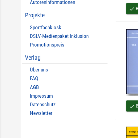
Autoreninformationen
B
done
Projekte
Sportfachkiosk
DSLV-Medienpaket Inklusion
Promotionspreis
Verlag
Über uns
FAQ
AGB
Impressum
Datenschutz
B
done
Newsletter