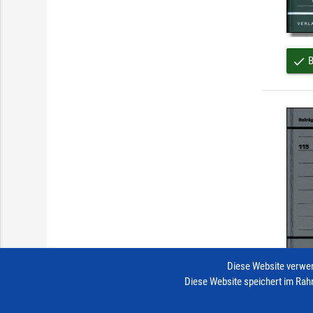
B
done
Diese Website verwen
Diese Website speichert im Rah
B
done