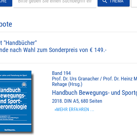
search
CHE
THEMA
bote
t "Handbücher"
nde nach Wahl zum Sonderpreis von € 149.-
Band 194
Prof. Dr. Urs Granacher / Prof. Dr. Heinz M
Rehage (Hrsg.)
Handbuch Bewegungs- und Sportg
2018. DIN A5, 680 Seiten
»MEHR ERFAHREN ...