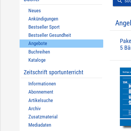
search
SU
Neues
Ankündigungen
Ange
Bestseller Sport
Bestseller Gesundheit
Pake
Angebote
5 Bä
Buchreihen
Kataloge
Zeitschrift sportunterricht
Informationen
Abonnement
Artikelsuche
Archiv
Zusatzmaterial
Mediadaten