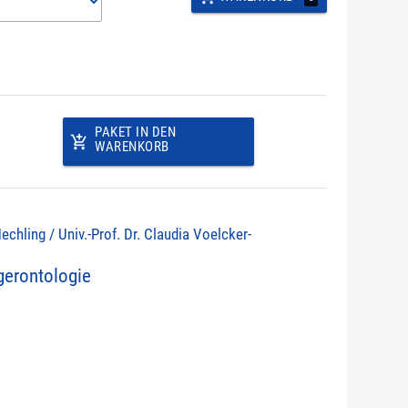
PAKET IN DEN
add_shopping_cart
WARENKORB
echling / Univ.-Prof. Dr. Claudia Voelcker-
erontologie