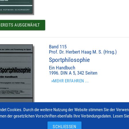
EREITS AUSGEWÄHLT
Band 115
Prof. Dr. Herbert Haag M. S. (Hrsg.)
Sportphilosophie
Ein Handbuch
1996. DIN A 5, 342 Seiten
»MEHR ERFAHREN ...
det Cookies. Durch die weitere Nutzung der Website stimmen Sie der Verwe
men der gesetzlichen Vorschriften ebenfalls Ihre Verbindungsdaten. Lesen Si
EREITS AUSGEWÄHLT
SCHLIESSEN