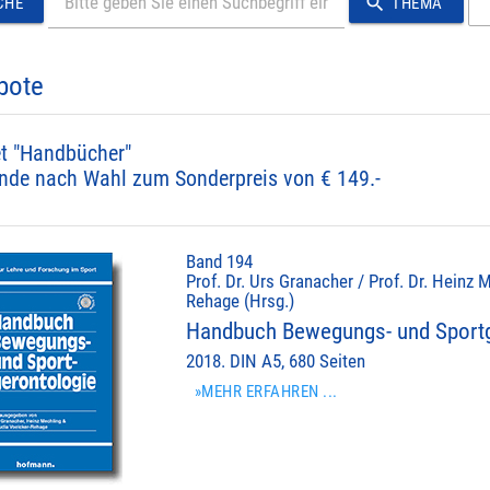
search
CHE
THEMA
bote
t "Handbücher"
nde nach Wahl zum Sonderpreis von € 149.-
Band 194
Prof. Dr. Urs Granacher / Prof. Dr. Heinz M
Rehage (Hrsg.)
Handbuch Bewegungs- und Sportg
2018. DIN A5, 680 Seiten
»MEHR ERFAHREN ...