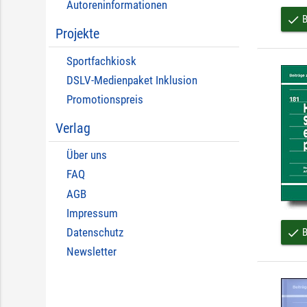
Autoreninformationen
B
done
Projekte
Sportfachkiosk
DSLV-Medienpaket Inklusion
Promotionspreis
Verlag
Über uns
FAQ
AGB
Impressum
Datenschutz
B
done
Newsletter