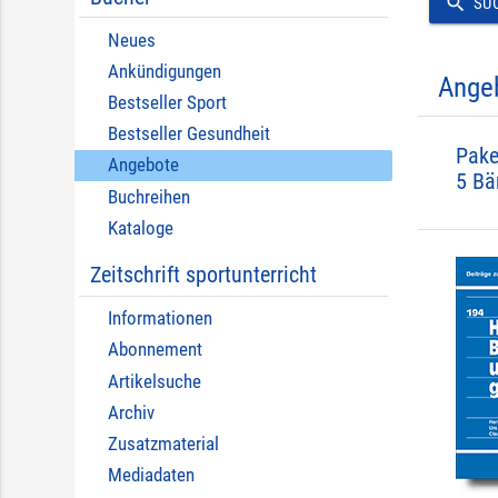
search
SU
Neues
Ankündigungen
Ange
Bestseller Sport
Bestseller Gesundheit
Pake
Angebote
5 Bä
Buchreihen
Kataloge
Zeitschrift sportunterricht
Informationen
Abonnement
Artikelsuche
Archiv
Zusatzmaterial
Mediadaten