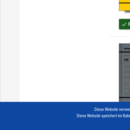
B
done
Diese Website verwen
Diese Website speichert im Rah
B
done