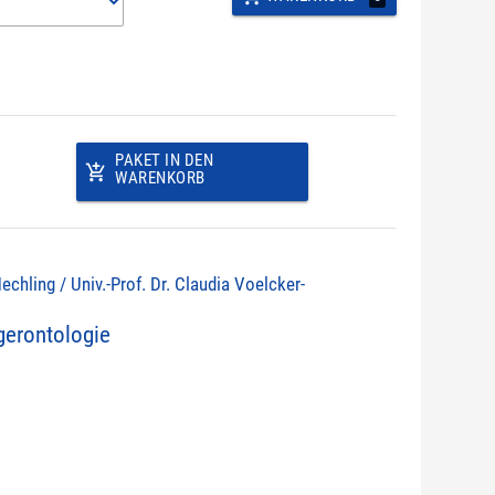
PAKET IN DEN
add_shopping_cart
WARENKORB
echling / Univ.-Prof. Dr. Claudia Voelcker-
erontologie