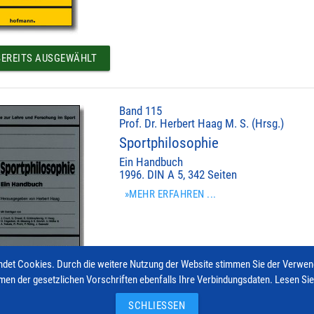
EREITS AUSGEWÄHLT
Band 115
Prof. Dr. Herbert Haag M. S. (Hrsg.)
Sportphilosophie
Ein Handbuch
1996. DIN A 5, 342 Seiten
»MEHR ERFAHREN ...
det Cookies. Durch die weitere Nutzung der Website stimmen Sie der Verwe
men der gesetzlichen Vorschriften ebenfalls Ihre Verbindungsdaten. Lesen Si
EREITS AUSGEWÄHLT
SCHLIESSEN